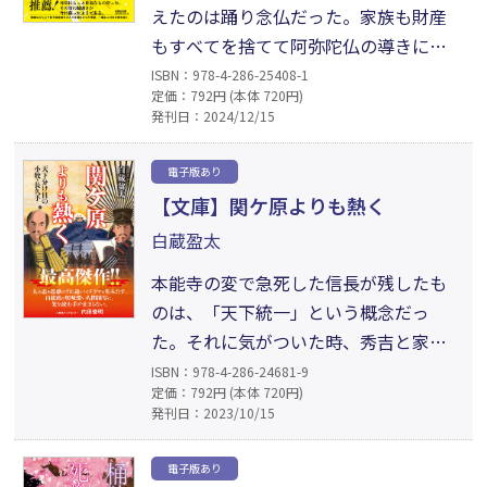
えたのは踊り念仏だった。家族も財産
もすべてを捨てて阿弥陀仏の導きに従
う一遍は、念仏を唱えて日本全国を行
ISBN：978-4-286-25408-1
定価：792円 (本体 720円)
脚する。一遍とともに僧達が床板を叩
発刊日：2024/12/15
く足音のリズム、次第に加速する念
仏、上昇する心拍数を表すかのような
電子版あり
鉦の音。時衆が繰り広げる激しいパフ
【文庫】関ケ原よりも熱く
ォーマンスは、見る者の心を鷲掴みに
白蔵盈太
する。念仏はロックだ！ 破天荒かつ繊
細な捨聖、一遍の物語。
本能寺の変で急死した信長が残したも
のは、「天下統一」という概念だっ
た。それに気がついた時、秀吉と家康
はどんな行動に出るのか。ともに40
ISBN：978-4-286-24681-9
定価：792円 (本体 720円)
代、武将として脂の乗り切った二人
発刊日：2023/10/15
が、腹心の部下──家康には石川数
正、秀吉には黒田官兵衛──に支えら
電子版あり