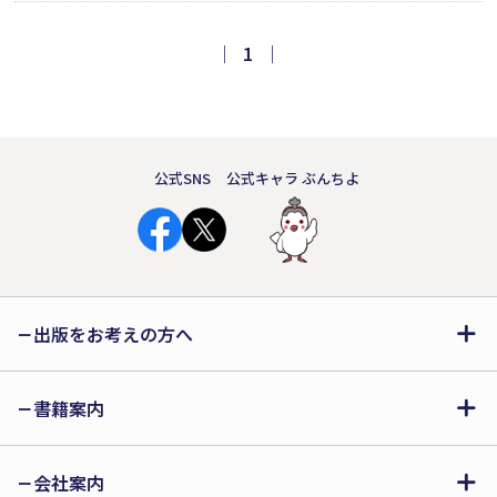
って入った人物として、彼はどんな想い
を抱えていたのか。江戸城という大組
｜
1
｜
織に勤める一人の侍の悲哀を、軽妙な
筆致で描いた物語。第3回歴史文芸賞最
優秀賞受賞作品。
公式SNS
公式キャラ ぶんちよ
出版をお考えの方へ
書籍案内
会社案内