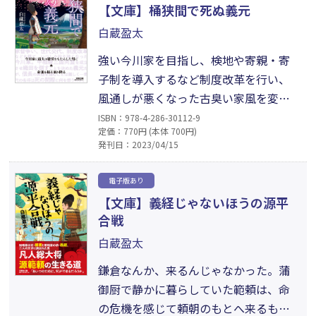
れ、知略を尽くし、命を賭けて睨み合
【文庫】桶狭間で死ぬ義元
う。真の天下人となるために。秀吉、家
白蔵盈太
康それぞれの視点で描かれる、天下分
け目の熱き戦い。
強い今川家を目指し、検地や寄親・寄
子制を導入するなど制度改革を行い、
風通しが悪くなった古臭い家風を変え
ようと、当主として懸命に歩む義元。今
ISBN：978-4-286-30112-9
定価：770円 (本体 700円)
川の東に北条、北に武田、西に織田と
発刊日：2023/04/15
いう群雄割拠の乱世において、義元はい
つしか「海道一の弓取り」と称される
電子版あり
ようになる。甲相駿三国同盟を成立さ
【文庫】義経じゃないほうの源平
せ、今川家最大の繁栄をもたらした名
合戦
武将は、篠突く雨の桶狭間で最後に何
白蔵盈太
を想うのか。
鎌倉なんか、来るんじゃなかった。蒲
御厨で静かに暮らしていた範頼は、命
の危機を感じて頼朝のもとへ来るも、