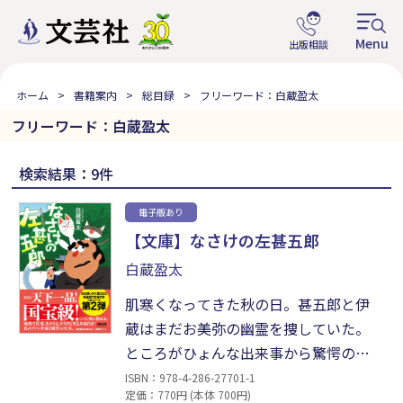
ホーム
書籍案内
総目録
フリーワード：白蔵盈太
フリーワード：白蔵盈太
検索結果：9件
電子版あり
【文庫】なさけの左甚五郎
白蔵盈太
肌寒くなってきた秋の日。甚五郎と伊
蔵はまだお美弥の幽霊を捜していた。
ところがひょんな出来事から驚愕の事
実が判明する。お美弥の身に起きた悲
ISBN：978-4-286-27701-1
定価：770円 (本体 700円)
劇の鍵となるのは、かつて甚五郎が弁