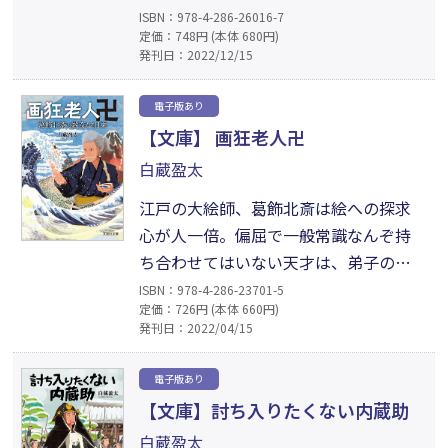
会って早々、兄の怒りに触れ言葉も出
ISBN：978-4-286-26016-7
定価：748円 (本体 680円)
ない。ちくしょう、怖すぎるだろ、こ
発刊日：2022/12/15
の兄さま。打倒平家に燃え勇猛果敢に切
り込んでいく弟の義経を横目に、兄へ
電子版あり
の報告を怠らず、兵糧を気にする自分
【文庫】 画狂老人卍
の、なんと情けないことか。頼朝と義
白蔵盈太
経、二人の天才に挟まれた平凡な男、
源範頼の生きる道。
江戸の大絵師、葛飾北斎は絵への探求
心が人一倍。偏屈で一般常識なんぞ持
ち合わせてはいない天才は、弟子の常
次郎をいつも困らせている。猫を探
ISBN：978-4-286-23701-5
定価：726円 (本体 660円)
せ、鼠を捕まえろなど、無理難題の毎日
発刊日：2022/04/15
だ。しかし「絵が好き」という共通点
があるからこそ、師匠はぶっきらぼう
電子版あり
でも弟子の成長を見守り、弟子も怒りな
【文庫】討ち入りたくない内蔵助
がらも尊敬の眼差しを送る。そんな愛
白蔵盈太