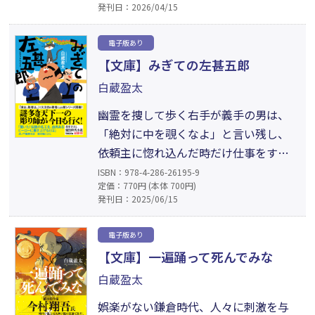
発刊日：2026/04/15
天様と交わした約束だった。政五郎と
伊蔵のなさけを受け止めて、甚五郎は愛
電子版あり
しい妻の魂を成仏させることができる
【文庫】みぎての左甚五郎
のか。『みぎての左甚五郎』に続く痛
白蔵盈太
快時代小説、待望の第2弾！
幽霊を捜して歩く右手が義手の男は、
「絶対に中を覗くなよ」と言い残し、
依頼主に惚れ込んだ時だけ仕事をす
る。「天下一の彫り物職人、左甚五郎
ISBN：978-4-286-26195-9
定価：770円 (本体 700円)
たぁ、俺のことだっ！」理不尽な事態
発刊日：2025/06/15
に巻き込まれて困っている人を放って
おけない、謎多き男・甚五郎。今は亡
電子版あり
き妻への想いを胸に、江戸へと向かう
【文庫】一遍踊って死んでみな
道中で降りかかる厄介事をおのれの
白蔵盈太
「みぎて」で解決する、人情時代小説
ついに開幕！
娯楽がない鎌倉時代、人々に刺激を与