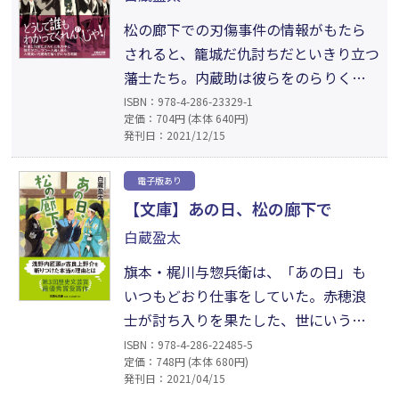
あるおかしな日常を、軽妙な筆致で生
き生きと描く。
松の廊下での刃傷事件の情報がもたら
されると、籠城だ仇討ちだといきり立つ
藩士たち。内蔵助は彼らをのらりくら
りとかわしながら、「藩士どもを殺し
ISBN：978-4-286-23329-1
定価：704円 (本体 640円)
てたまるか！」とお家再興に向け画策
発刊日：2021/12/15
する。しかし、精一杯やっているのに
四面楚歌。やってられるか、こんなこ
電子版あり
と！ 筆頭家老の責任なんて投げ出せた
【文庫】あの日、松の廊下で
ら楽になれるのに……。既存のイメー
白蔵盈太
ジを覆す、人間・内蔵助を等身大で描く
新たな忠臣蔵。
旗本・梶川与惣兵衛は、「あの日」も
いつもどおり仕事をしていた。赤穂浪
士が討ち入りを果たした、世にいう
「忠臣蔵」の発端となった松の廊下刃
ISBN：978-4-286-22485-5
定価：748円 (本体 680円)
傷事件が起きた日である。目撃者、そ
発刊日：2021/04/15
して浅野内匠頭と吉良上野介の間に割