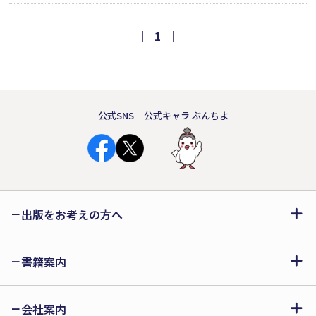
さしいまなざしで見つめ、賀状ひろが
るおせちの食卓、恵方巻をほおばる
｜
1
｜
夜、球児の汗と拍手、店先栗や松茸、
灯るいちょう並木に心がゆれる、希望
と祈りをすくい上げる詩集。
公式SNS
公式キャラ ぶんちよ
出版をお考えの方へ
書籍案内
会社案内