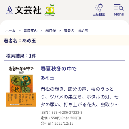
ホーム
書籍案内
総目録
著者名：あめ玉
著者名：あめ玉
検索結果：1件
春夏秋冬の中で
あめ玉
門松の輝き、節分の声、桜のうっと
り、ツバメの巣立ち、ホタルの灯、七
夕の願い、打ち上がる花火、虫取りの
夏、実りの畑や夕焼け、稲穂と案山
ISBN：978-4-286-27223-8
定価：550円 (本体 500円)
子、七五三の笑顔、冬のイルミネーシ
発刊日：2025/12/15
ョンとサンタまで。暮らしの季節をや