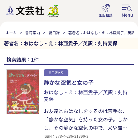
ホーム
書籍案内
総目録
著者名：おはなし・え：林亜貴子／英訳
著者名：おはなし・え：林亜貴子／英訳：剣持麦保
検索結果：1件
電子版あり
静かな空気と女の子
おはなし・え：林亜貴子／英訳：剣持
麦保
お友達とおはなしをするのは苦手な、
「静かな空気」を持った女の子。しか
し、その静かな空気の中で、犬や猫、
お日様、雨、大好きなコップたち、着
ISBN：978-4-286-21390-3