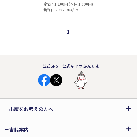
定価：1,100円 (本体 1,000円)
古したワンピース、そして大好きな白
発刊日：2020/04/15
いクマのぬいぐるみの「ラブ」とお話
をします。そして、それをやさしく見
守ってくれるおばあちゃん。「ラブ」
｜
1
｜
は女の子に「おばあちゃんになにかプ
レゼントをしたら？」と提案するので
した。
公式SNS
公式キャラ ぶんちよ
出版をお考えの方へ
書籍案内