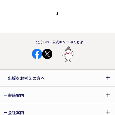
に。すると、トランペットから「何
か」が出てきて……。ポップで鮮やか
｜
1
｜
なイラストにも注目の絵本。第14回え
ほん大賞絵本部門大賞受賞作品。
公式SNS
公式キャラ ぶんちよ
出版をお考えの方へ
書籍案内
会社案内