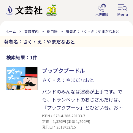
ホーム
書籍案内
総目録
著者名：さく・え：やまだなおと
著者名：さく・え：やまだなおと
検索結果：1件
プップクプードル
さく・え：やまだなおと
バンドのみんなは演奏が上手です。で
も、トランペットのおじさんだけは、
「プップクプーッ」とひどい音。おじ
さんはバンドをクビになってしまいま
ISBN：978-4-286-20133-7
定価：1,320円 (本体 1,200円)
した。でも、あるとき泣いている女の
発刊日：2018/12/15
子のためにトランペットを吹くこと