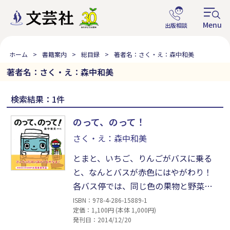
ホーム
書籍案内
総目録
著者名：さく・え：森中和美
著者名：さく・え：森中和美
検索結果：1件
のって、のって！
さく・え：森中和美
とまと、いちご、りんごがバスに乗る
と、なんとバスが赤色にはやがわり！
各バス停では、同じ色の果物と野菜が
待っています。では、さつまいも、ぶ
ISBN：978-4-286-15889-1
定価：1,100円 (本体 1,000円)
どう、なすがバスに乗ると、何色にな
発刊日：2014/12/20
るかな？ にんじん、みかん、かきがバ