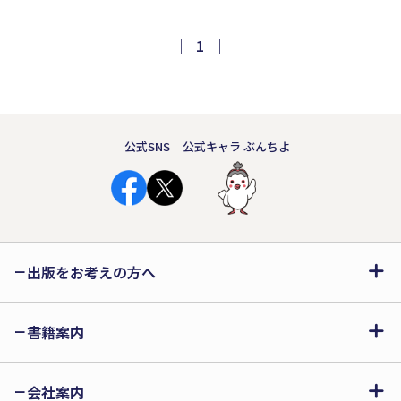
スに乗ると、何色かな？ バス好きの子
ども、必見！ バスがいろいろな色に変
｜
1
｜
身する楽しい絵本。第6回えほん大賞絵
本部門大賞受賞作品。
公式SNS
公式キャラ ぶんちよ
出版をお考えの方へ
書籍案内
会社案内