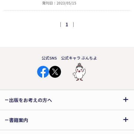
発刊日：2023/05/15
いに、ぶーなあさんを切ろうとする人
があらわれ……。本書は、かつて人間
から“やくたたず”と呼ばれたぶーなあ
｜
1
｜
さんが、世界自然遺産になるまでの、8
千年の出来事をやさしく、分かりやす
く描いた絵本。
公式SNS
公式キャラ ぶんちよ
出版をお考えの方へ
書籍案内