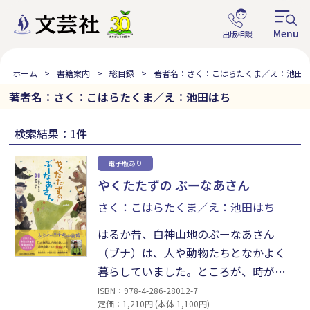
ホーム
書籍案内
総目録
著者名：さく：こはらたくま／え：池田
著者名：さく：こはらたくま／え：池田はち
検索結果：1件
電子版あり
やくたたずの ぶーなあさん
さく：こはらたくま／え：池田はち
はるか昔、白神山地のぶーなあさん
（ブナ）は、人や動物たちとなかよく
暮らしていました。ところが、時がた
ち、人たちはぶーなあさんのことを“や
ISBN：978-4-286-28012-7
定価：1,210円 (本体 1,100円)
くたたず”と呼びはじめます。そしてつ