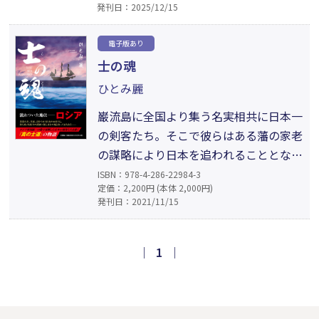
発刊日：2025/12/15
あった。そんな漂流する二人を見つけて
助けたのは日本の船であった──戦国乱
電子版あり
世の日本に流れ着いた一人のスイス傭兵
士の魂
と、その仲間たちがたどる数奇な運命を
ひとみ麗
描いた時代小説。
巌流島に全国より集う名実相共に日本一
の剣客たち。そこで彼らはある藩の家老
の謀略により日本を追われることとな
る。行き着く先は異国ロシア。そこには
ISBN：978-4-286-22984-3
定価：2,200円 (本体 2,000円)
汚職、圧政、日本人女性の拉致などが蔓
発刊日：2021/11/15
延っていた。剣客たちは己の技と士の魂
を以って、ロシアの女王や兵士、人々を
魅了し導いていく。ロシア帝国統一の陰
｜
1
｜
にあった『真の士』たる剣客たちの華々
しい活躍を描く大作。