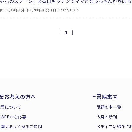
ゃんのスプーン。ある日キッチンでママとなっちゃんがかぼち
とお外に放り出されちゃった。はたして、わたしはなっちゃん
価：1,320円 (本体 1,200円)
発刊日：2022/10/15
する家の外の世界で、ユーモラスな庭のいきものたちと出会う
｜
1
｜
をお考えの方へ
書籍案内
応募について
話題の本一覧
WEBから応募
今月の新刊
に関するよくあるご質問
メディアに紹介さ