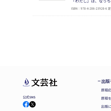
「わたし」は、なっち
りにぶつかってポーン
ISBN：978-4-286-23928-6
定
な!?……初めて経験
しい絵本。
出版
原稿
公式SNS
原稿を
出版