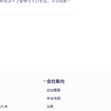
ゃのスープを作っていたら、ママのおし
のもとへかえることができるのか
、小さなスプーンの小さな冒険を描いた楽
会社案内
会社概要
本社地図
れた本
沿革