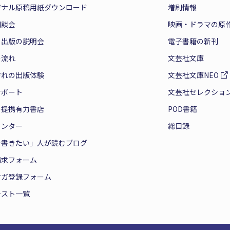
ジナル原稿用紙ダウンロード
増刷情報
相談会
映画・ドラマの原
と出版の説明会
電子書籍の新刊
の流れ
文芸社文庫
ぞれの出版体験
文芸社文庫NEO
サポート
文芸社セレクショ
の提携有力書店
POD書籍
センター
総目録
を書きたい」人が読むブログ
請求フォーム
マガ登録フォーム
テスト一覧