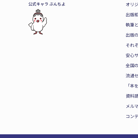
公式キャラ ぶんちよ
オリ
出版
執筆
出版
それ
安心
全国
流通
「本
資料
メル
コン