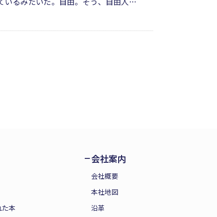
しているみたいだ。自由。そう、自由人。
術ができない状況──一日一日、一瞬一
合う日々を、ユーモラスに綴った1冊。
会社案内
会社概要
本社地図
れた本
沿革