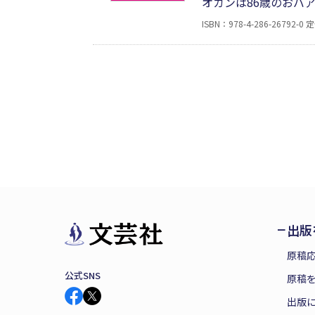
オカンは86歳のおバ
昨年倒れた時に、医者
ISBN：978-4-286-26792-0
定
瞬、おきらくごくらく
出版
原稿
公式SNS
原稿を
出版