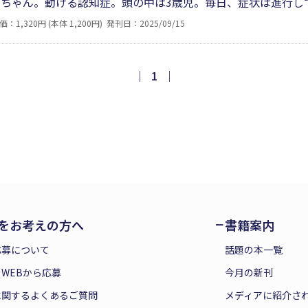
アちゃん。動ける認知症。頭の中は3歳児。毎日、症状は進行
から余命2～3年って言われてる。心臓が悪くても、認知で手
価：1,320円 (本体 1,200円)
発刊日：2025/09/15
でいきましょ。生きててくれてありがとう。認知症の母と向き
｜
1
｜
をお考えの方へ
書籍案内
応募について
話題の本一覧
WEBから応募
今月の新刊
に関するよくあるご質問
メディアに紹介さ