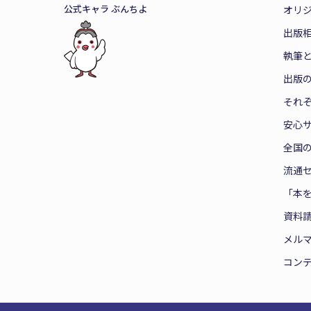
公式キャラ ぶんちよ
オリ
出版
執筆
出版
それ
安心
全国
流通
「本
資料
メル
コン