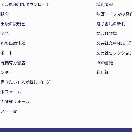
ジナル原稿用紙ダウンロード
増刷情報
相談会
映画・ドラマの原
と出版の説明会
電子書籍の新刊
の流れ
文芸社文庫
ぞれの出版体験
文芸社文庫NEO
サポート
文芸社セレクショ
の提携有力書店
POD書籍
センター
総目録
を書きたい」人が読むブログ
請求フォーム
マガ登録フォーム
テスト一覧