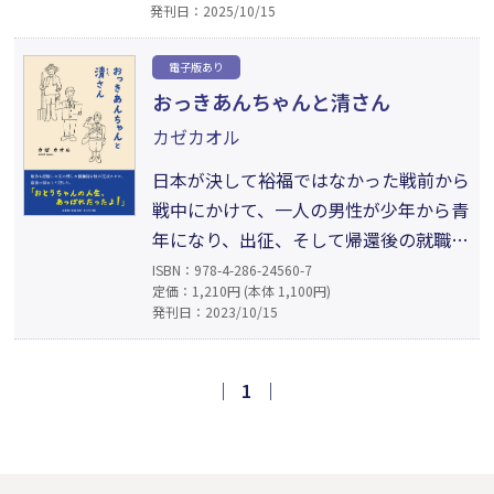
発刊日：2025/10/15
興味を刺激する人物で、その身近に存在
した蔦重や花魁も登場する下町ツアー小
電子版あり
説。多彩な登場人物に触れながら、200
おっきあんちゃんと清さん
年前のことが時間を感じさせることなく
カゼカオル
湧き上がってくる。
日本が決して裕福ではなかった戦前から
戦中にかけて、一人の男性が少年から青
年になり、出征、そして帰還後の就職や
結婚という歴史を回顧録として描く。描
ISBN：978-4-286-24560-7
定価：1,210円 (本体 1,100円)
いたのは、男性の娘。父親の死後、父の
発刊日：2023/10/15
ためにも、自身のやり残した事として
も、その一生を一冊にまとめた。「昭
和」をいう時代を一人の男性の人生から
｜
1
｜
垣間見ることができると同時に、親は死
後にも何かを伝える存在なのだと教え
る。