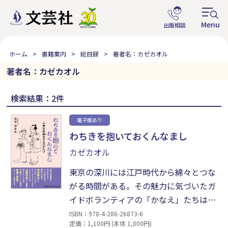
ホーム
書籍案内
総目録
著者名：カゼカオル
著者名：カゼカオル
検索結果：2件
電子版あり
わちきを抱いておくんなまし
カゼカオル
東京の深川には江戸時代から綿々とつな
がる時間がある。その魅力に気づいたガ
イドボランティアの「かなえ」たちは、
独自に勉強しながらツアー客を案内して
ISBN：978-4-286-26873-6
定価：1,100円 (本体 1,000円)
いる。特に、山東京伝は、かなえたちの