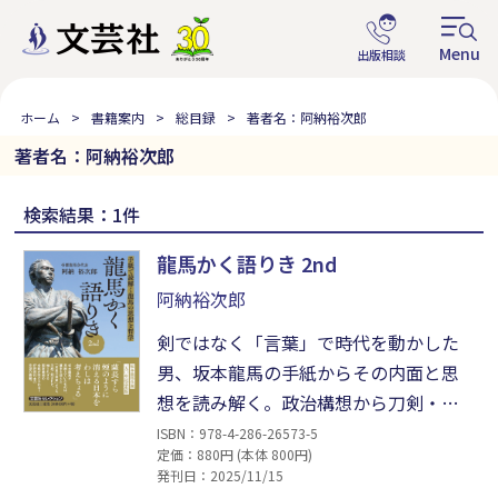
ホーム
書籍案内
総目録
著者名：阿納裕次郎
著者名：阿納裕次郎
検索結果：1件
龍馬かく語りき 2nd
阿納裕次郎
剣ではなく「言葉」で時代を動かした
男、坂本龍馬の手紙からその内面と思
想を読み解く。政治構想から刀剣・和
歌・女性とのやりとりまで、多岐にわ
ISBN：978-4-286-26573-5
定価：880円 (本体 800円)
たる手紙を通じて、“人間・龍馬”の素
発刊日：2025/11/15
顔を立体的に浮かび上がらせる。「新