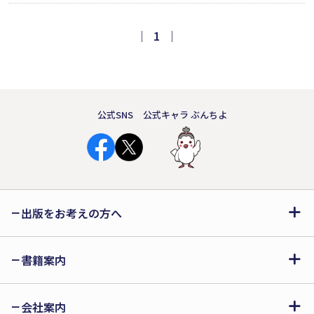
国家」という言葉に込められた志、
「新聞」や「大学」への関心に見られ
｜
1
｜
る先見性。手紙に残された龍馬の声
が、いまを生きる私たちに問いかけて
くる。
公式SNS
公式キャラ ぶんちよ
出版をお考えの方へ
書籍案内
会社案内