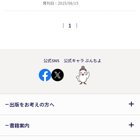
発刊日：2025/06/15
が今必要としている人へと届き、少しで
もあなたの生きる世界が愛で溢れますよ
うに──（本文より抜粋）。ありのまま
｜
1
｜
の自分で幸せに生きられるようになる方
法を綴ったエッセイ。
公式SNS
公式キャラ ぶんちよ
出版をお考えの方へ
書籍案内