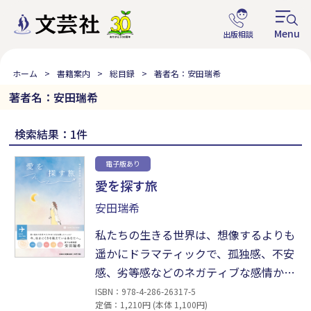
ホーム
書籍案内
総目録
著者名：安田瑞希
著者名：安田瑞希
検索結果：1件
電子版あり
愛を探す旅
安田瑞希
私たちの生きる世界は、想像するよりも
遥かにドラマティックで、孤独感、不安
感、劣等感などのネガティブな感情から
生まれる“生きにくさ”も幸せになるため
ISBN：978-4-286-26317-5
定価：1,210円 (本体 1,100円)
に必要な感情だった。どうか、この一冊