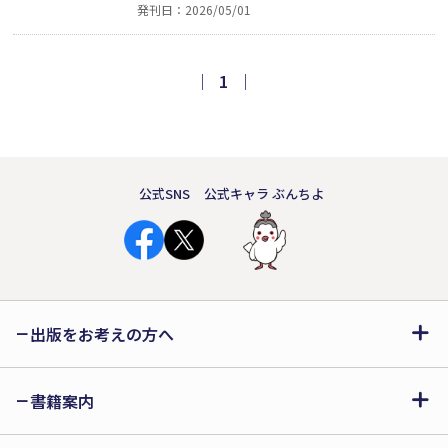
発刊日：2026/05/01
ったのか、なぜ私だけ人類きっての苦行
を背負ったのか、なぜ私だけ……。過酷
な運命を背負った少年が出会う、たった
｜
1
｜
ひとつの愛と絶望の物語。
公式SNS
公式キャラ ぶんちよ
出版をお考えの方へ
書籍案内