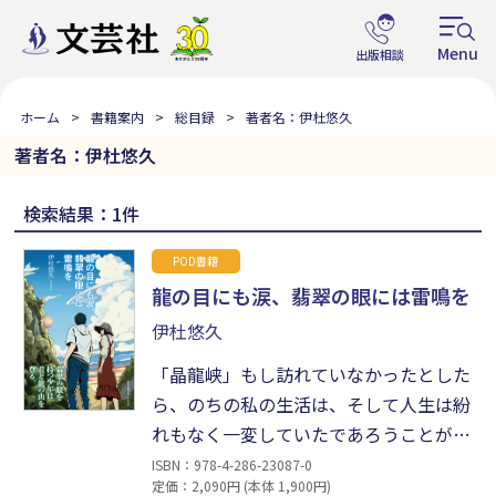
ホーム
書籍案内
総目録
著者名：伊杜悠久
著者名：伊杜悠久
検索結果：1件
POD書籍
龍の目にも涙、翡翠の眼には雷鳴を
伊杜悠久
「晶龍峡」もし訪れていなかったとした
ら、のちの私の生活は、そして人生は紛
れもなく一変していたであろうことが容
易に想像できる。いや、そんな想像を巡
ISBN：978-4-286-23087-0
定価：2,090円 (本体 1,900円)
らせるたび、なぜ私だけこの人生を授か