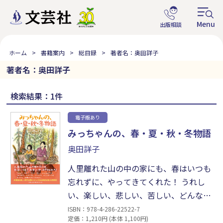
ホーム
書籍案内
総目録
著者名：奥田詳子
著者名：奥田詳子
検索結果：1件
電子版あり
みっちゃんの、春・夏・秋・冬物語
奥田詳子
人里離れた山の中の家にも、春はいつも
忘れずに、やってきてくれた！ うれし
い、楽しい、悲しい、苦しい、どんなと
きでも、「みっちゃん」と呼ばれ、ふり
ISBN：978-4-286-22522-7
定価：1,210円 (本体 1,100円)
向くと、そこにはいつもお父さん、お母