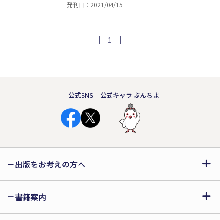
発刊日：2021/04/15
さんがいてくれた。自然いっぱいの中で
育ち、山での生活のことなら何でもくわ
しいみっちゃんだったが、電気のことに
｜
1
｜
なると苦手だった。終戦後の貧しい時代
を愛いっぱいに生きる家族を描いた回想
記。
公式SNS
公式キャラ ぶんちよ
出版をお考えの方へ
書籍案内