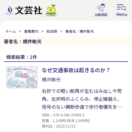
ホーム
書籍案内
総目録
著者名：横井敏光
著者名：横井敏光
検索結果：1件
なぜ交通事故は起きるのか？
横井敏光
右折での軽い舵角が生むはみ出しや死
角、左折時のふくらみ、停止線越え、
信号のない横断歩道で歩行者優先を守
らない癖、黄信号への加速、前走大型
ISBN：978-4-286-25989-5
定価：1,100円 (本体 1,000円)
車に追随して信号確認を怠る危険、歩
発刊日：2025/11/15
道の歩行者見落とし、中央分離帯付近