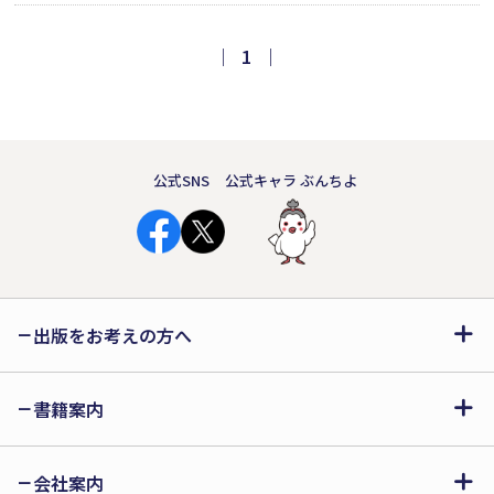
での寄せ不足、駐車場での出入口逆走
や優先区画の誤用までを、イラストで
｜
1
｜
示す交通安全絵本。慣れに潜む落とし
穴に気づかせ、初心に返る契機とな
る。
公式SNS
公式キャラ ぶんちよ
出版をお考えの方へ
書籍案内
会社案内