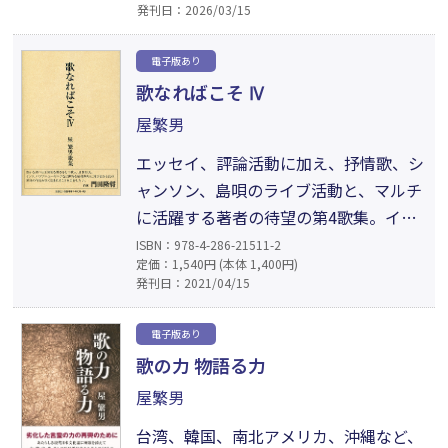
発刊日：2026/03/15
「日本文明とは何か」を探る思想的エッ
セイなども収録。そのエッセイの中心に
電子版あり
ある主題は一貫して、「自己より他者・
歌なればこそ Ⅳ
自然を優先する日本的精神」と「身体・
屋繁男
勇気・共同性の文化的意味」である。
エッセイ、評論活動に加え、抒情歌、シ
ャンソン、島唄のライブ活動と、マルチ
に活躍する著者の待望の第4歌集。イン
ド、パキスタン、アフリカ、スペイン、
ISBN：978-4-286-21511-2
定価：1,540円 (本体 1,400円)
パブアニューギニアなどの国外、青森、
発刊日：2021/04/15
奥日光、塩原温泉、小笠原、八丈島など
国内への旅行や情景、孫のゆかちゃん、
電子版あり
愛犬ゴン、サッカーなどを詠った短歌だ
歌の力 物語る力
けでなく、俳句や、エッセイなども収
屋繁男
録。
台湾、韓国、南北アメリカ、沖縄など、