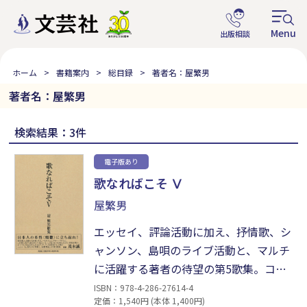
ホーム
書籍案内
総目録
著者名：屋繁男
著者名：屋繁男
検索結果：3件
電子版あり
歌なればこそ Ⅴ
屋繁男
エッセイ、評論活動に加え、抒情歌、シ
ャンソン、島唄のライブ活動と、マルチ
に活躍する著者の待望の第5歌集。コロ
ナ禍で詠んだ短歌のほか、人生経験・文
ISBN：978-4-286-27614-4
定価：1,540円 (本体 1,400円)
明論・スポーツ観・宗教観を通して、