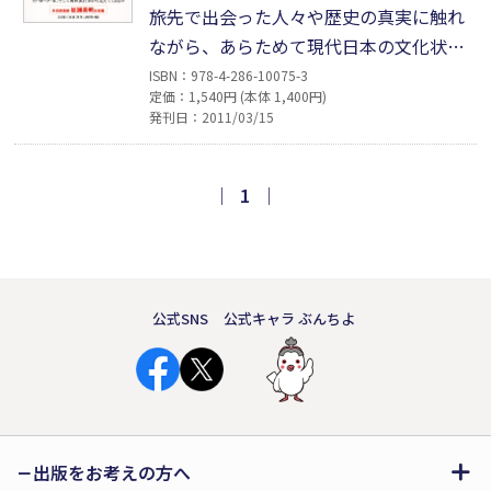
旅先で出会った人々や歴史の真実に触れ
ながら、あらためて現代日本の文化状況
を省みる随想と批評の一書。日本統治下
ISBN：978-4-286-10075-3
定価：1,540円 (本体 1,400円)
を知る台湾の人々とカラオケを歌い、米
発刊日：2011/03/15
空母艦上で日本の特攻隊員の死の意味を
考え、童謡など日本の叙情歌に思いを馳
せるなど幅広く論じながら、劣化した言
｜
1
｜
霊の力の再興を願い、さらに現代のオナ
リ神論や「妹の力」に論は及ぶ。
公式SNS
公式キャラ ぶんちよ
出版をお考えの方へ