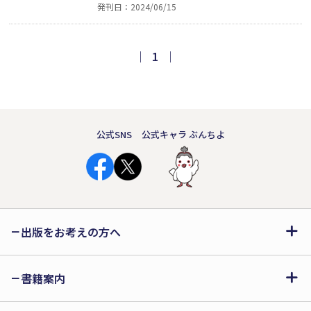
発刊日：2024/06/15
本書では、小学3年から6年まで「自分
で考える」「自分で確かめる」という
ことを、一貫して繰り返し説いてい
｜
1
｜
る。授業中の対話を通して、子どもた
ちはその力を着実につけていることが
伝わる。
公式SNS
公式キャラ ぶんちよ
出版をお考えの方へ
書籍案内