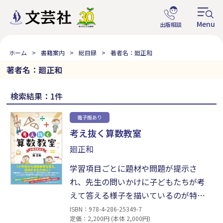
ホーム
書籍案内
総目録
著者名：廻正和
著者名：廻正和
検索結果：1件
電子版あり
考え抜く算数教室
廻正和
学習項目ごとに題材や問題が提示さ
れ、先生の問いかけに子どもたちが考
えて答える様子を描いているのが特
徴。読者は算数の授業を疑似体験しな
ISBN：978-4-286-25349-7
定価：2,200円 (本体 2,000円)
がら、問題に取り組むことができる。