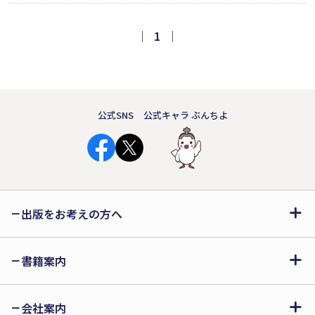
がかりに、気持ちに合わせて「わた
し」「オレ」「ぼく」を考えながら、
｜
1
｜
言葉づかいと心の動きを見つめる絵
本。相手の心の中にも、いろいろな姿
があると知っていく。
公式SNS
公式キャラ ぶんちよ
出版をお考えの方へ
書籍案内
会社案内