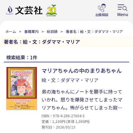
ホーム
書籍案内
総目録
著者名：絵・文：ダダママ・マリア
著者名：絵・文：ダダママ・マリア
検索結果：1件
マリアちゃんの中のまりあちゃん
絵・文：ダダママ・マリア
弟の海ちゃんにノートを勝手に持って
いかれ、怒りを爆発させてしまったマ
リアちゃん。怖がらせてしまった寂し
さから、自分の心の中には怒りん坊の
ISBN：978-4-286-27604-5
定価：1,100円 (本体 1,000円)
自分、優しい自分、落ち着いた自分が
発刊日：2026/05/15
いると気づいていく。ダダの言葉を手