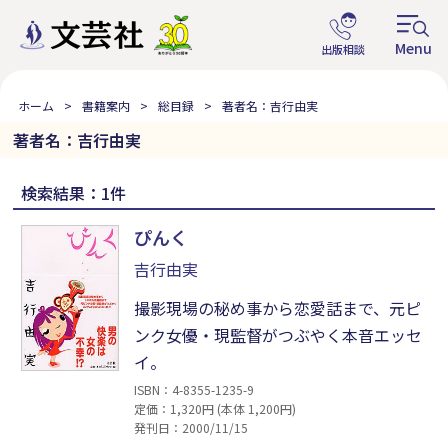
ホーム
書籍案内
総目録
著者名：吉行由実
著者名：吉行由実
検索結果：1件
ぴんく
吉行由実
撮影現場の秘め事から恋愛話まで、元ピ
ンク女優・現監督がつぶやく本音エッセ
イ。
ISBN：4-8355-1235-9
定価：1,320円 (本体 1,200円)
発刊日：2000/11/15