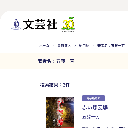
ホーム
書籍案内
総目録
著者名：五藤一芳
著者名：五藤一芳
検索結果：3件
電子版あり
赤い煉瓦塀
五藤一芳