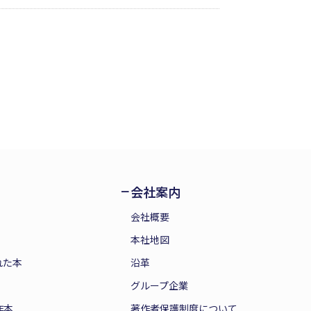
─。不義・不正にまみれた旗本社会にス
会社案内
会社概要
本社地図
れた本
沿革
グループ企業
作本
著作者保護制度について