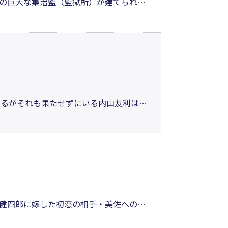
の巨大な集治監（監獄所）が建てられ
と、エネルギー源獲得のため、過酷な労
哀しみがうずまく悲惨な炭坑史を描く
いるがそれも果たせずにいる内山友利は文
れ者を見つけると酒を奢らずにはいられ
れる存在だった。そしてこの出逢いがふ
健四郎に嫁した初恋の相手・美佐への想
下役ながら勘定所での職を得る。しかし