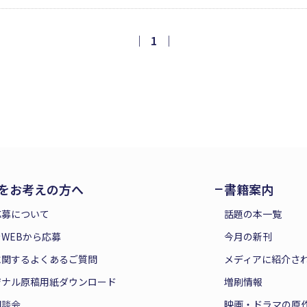
しようとする健四郎の策略だった。果たして信之助の運命は─
説。
｜
1
｜
をお考えの方へ
書籍案内
応募について
話題の本一覧
WEBから応募
今月の新刊
に関するよくあるご質問
メディアに紹介さ
ジナル原稿用紙ダウンロード
増刷情報
相談会
映画・ドラマの原