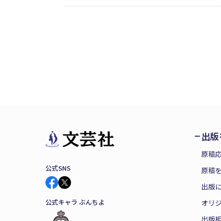
それは、信之助を利用
ポットを当てた時代小
出版
原稿
公式SNS
原稿を
出版
公式キャラ ぶんちよ
オリ
出版