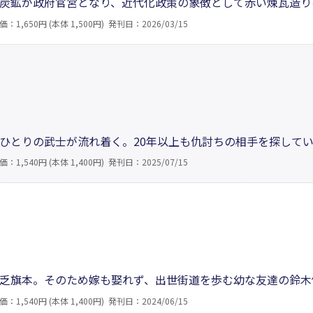
炭鉱が政府官営となり、近代化政策の象徴として赤い煉瓦造り
「赤い塀の中は地獄」と恐れられたが、政府は石炭による外貨
価：1,650円 (本体 1,500円)
発刊日：2026/03/15
石炭の増産を図った。近代化の陰で囚人や官吏の思惑、怒り、
ひとりの武士が流れ着く。20年以上も仇討ちの相手を探して
酒場の暖簾をくぐる。そこで友利は女から声をかけられる。流
価：1,540円 (本体 1,400円)
発刊日：2025/07/15
つお愛は、偉い役人の囲い者であることで、宿場では一目置か
─。
乏旗本。そのため嫁も娶れず、出世街道を歩む幼な友達の鈴木
悶々と日々を送っていた。そんな時、健四郎の口利きで突如、
価：1,540円 (本体 1,400円)
発刊日：2024/06/15