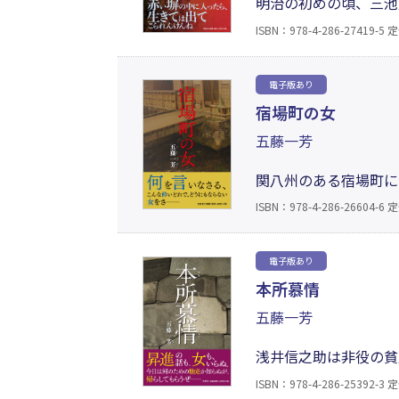
明治の初めの頃、三池
た。周辺の農民からは
ISBN：978-4-286-27419-5
定
働を囚人たちに強いて
──。
電子版あり
宿場町の女
五藤一芳
関八州のある宿場町に
無しだが、我慢できず
ISBN：978-4-286-26604-6
定
ないという妙な癖を持
たりの運命を変える─
電子版あり
本所慕情
五藤一芳
浅井信之助は非役の貧
いを断ち切れぬまま、
ISBN：978-4-286-25392-3
定