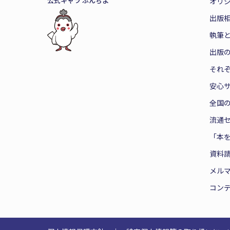
公式キャラ ぶんちよ
オリ
出版
執筆
出版
それ
安心
全国
流通
「本
資料
メル
コン