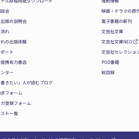
ジナル原稿用紙ダウンロード
増刷情報
相談会
映画・ドラマの原
と出版の説明会
電子書籍の新刊
の流れ
文芸社文庫
ぞれの出版体験
文芸社文庫NEO
サポート
文芸社セレクショ
の提携有力書店
POD書籍
センター
総目録
を書きたい」人が読むブログ
請求フォーム
マガ登録フォーム
テスト一覧