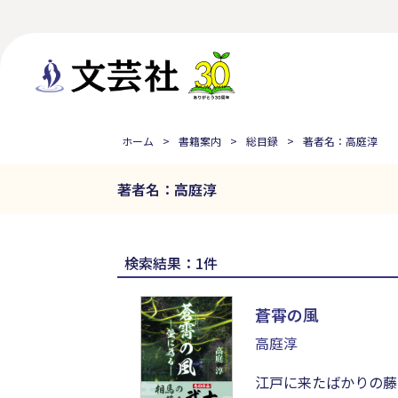
ホーム
書籍案内
総目録
著者名：高庭淳
著者名：高庭淳
検索結果：1件
蒼霄の風
高庭淳
江戸に来たばかりの藤