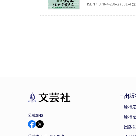
藩交易での不正が明ら
ISBN：978-4-286-27601-4
定
るが……『螢に為る』
躍を描く四編の歴史小
出版
原稿
公式SNS
原稿を
出版