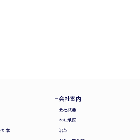
町奉行所与力・神崎と共に動くことにな
を胸に、江戸で生きる剣士、宗之介の活
会社案内
会社概要
本社地図
れた本
沿革