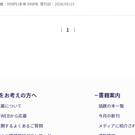
かになり、お上に知られず、内々に処理するよう依頼された南
価：990円 (本体 900円)
発刊日：2026/05/15
他、野馬追の記憶も鮮やかな故郷、相馬中村藩への複雑な思い
説。
｜
1
｜
をお考えの方へ
書籍案内
応募について
話題の本一覧
WEBから応募
今月の新刊
に関するよくあるご質問
メディアに紹介さ