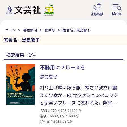
ホーム
書籍案内
総目録
著者名：黒島響子
著者名：黒島響子
検索結果：1件
不器用にブルーズを
黒島響子
刈り上げ頭にぼろ服、寒さと孤立に震
えた少女が、RCサクセションのロック
と泥臭いブルーズに救われた。障害児
教育に身を投じ、バンドで叫び、親と
ISBN：978-4-286-26801-9
定価：550円 (本体 500円)
過去を解剖しながら〈自分らしく生き
発刊日：2025/09/15
る術〉を掴むまでを綴る体温高いエッ