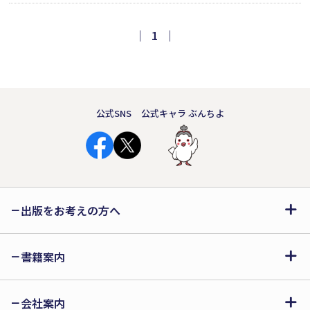
セイ。惨めさを力へ変えたいすべての
大人に音が聞こえる。真夜中のステー
｜
1
｜
ジで放った遠吠えは、読む者の胸に熱
を灯す。半生の葛藤がギターリフのよう
に響く。
公式SNS
公式キャラ ぶんちよ
出版をお考えの方へ
書籍案内
会社案内