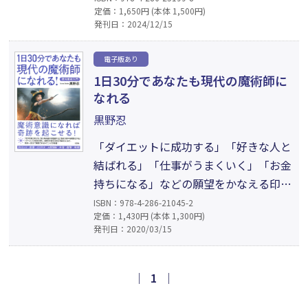
定価：1,650円 (本体 1,500円)
守護天使に会えるし、お金持ちにもなれ
発刊日：2024/12/15
る。魔術意識・トランスになれば自分で
呪物を作れる。安心安全な現代版蟲術
電子版あり
（こじゅつ）のやり方も解説。あらゆる
1日30分であなたも現代の魔術師に
願望をかなえる印形や呪文の作り方も指
なれる
南する、混沌魔術実践マスターガイド。
黒野忍
「ダイエットに成功する」「好きな人と
結ばれる」「仕事がうまくいく」「お金
持ちになる」などの願望をかなえる印形
や呪文の作り方、トランス状態になる
ISBN：978-4-286-21045-2
定価：1,430円 (本体 1,300円)
様々な方法、クトゥルフ神話の神々の召
発刊日：2020/03/15
喚方法、禁断の性魔術まで、30分で実践
できるテクニックが満載。トランス状態
になって、霊的存在の力を借りられれ
｜
1
｜
ば、未来を占ったり、ほしい情報を得る