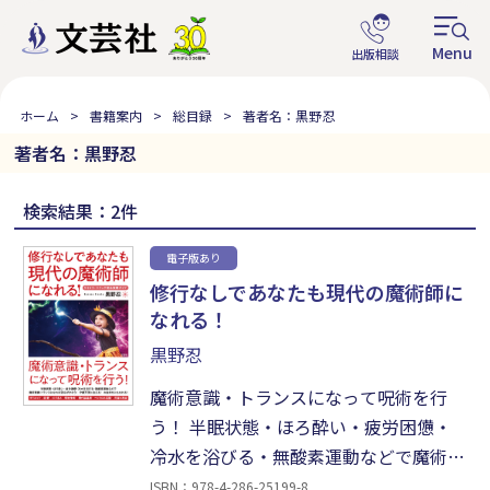
ホーム
書籍案内
総目録
著者名：黒野忍
著者名：黒野忍
検索結果：2件
電子版あり
修行なしであなたも現代の魔術師に
なれる！
黒野忍
魔術意識・トランスになって呪術を行
う！ 半眠状態・ほろ酔い・疲労困憊・
冷水を浴びる・無酸素運動などで魔術意
識・トランスになれば望みがかなうし、
ISBN：978-4-286-25199-8