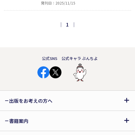
発刊日：2025/11/15
い、でも子どもでもない。そんな“20
歳”の心のざらつきや、誰にも言えない
弱さを見つめてた50篇のやわらかくて少
｜
1
｜
し痛みを伴う詩たち。誰かの涙にそっと
寄り添えたら──そんな想いを込めて。
公式SNS
公式キャラ ぶんちよ
出版をお考えの方へ
書籍案内