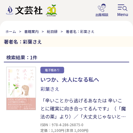
ホーム
書籍案内
総目録
著者名：彩葉さえ
著者名：彩葉さえ
検索結果：1件
電子版あり
いつか、大人になる私へ
彩葉さえ
「辛いことから逃げるあなたは 辛いこ
とに確実に向き合ってるんです」（「魔
法の薬」より）／「大丈夫じゃないと言
ってみても いいんじゃないかな」
ISBN：978-4-286-26875-0
定価：1,100円 (本体 1,000円)
（「心の傷」より）。大人になりきれな