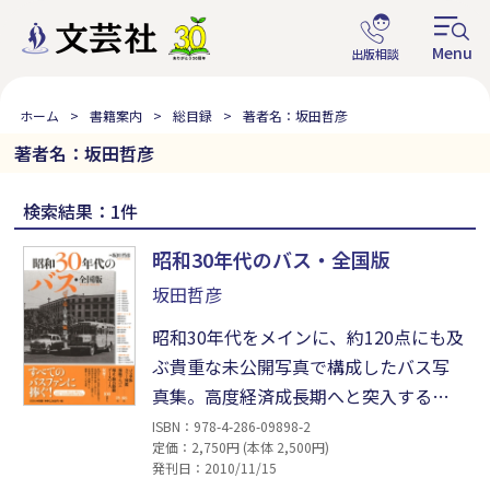
ホーム
書籍案内
総目録
著者名：坂田哲彦
著者名：坂田哲彦
検索結果：1件
昭和30年代のバス・全国版
坂田哲彦
昭和30年代をメインに、約120点にも及
ぶ貴重な未公開写真で構成したバス写
真集。高度経済成長期へと突入する、
バスが走る活気に満ちた日本を写した
ISBN：978-4-286-09898-2
定価：2,750円 (本体 2,500円)
写真の数々は、当時の風俗までもを切
発刊日：2010/11/15
りとり、バスファンならずとも見入って