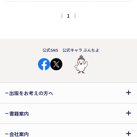
しまう。日本全国を網羅し、さらにバス
車体カラー図鑑・88社／廃線アルバ
｜
1
｜
ム・15社／廃止・統合路線データベー
ス・100社以上を収録した、バスファン
必見の一冊。
公式SNS
公式キャラ ぶんちよ
出版をお考えの方へ
書籍案内
会社案内