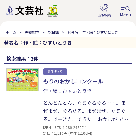
ホーム
書籍案内
総目録
著者名：作・絵：ひすいとうき
著者名：作・絵：ひすいとうき
検索結果：2件
電子版あり
もりのおかしコンクール
作・絵：ひすいとうき
とんとんとん、ぐるぐるぐる……。ま
ぜまぜ、ぐるぐる。まぜまぜ、ぐるぐ
る。でーきた、できた！ おかしが でき
た。おいしい おかしの で・き・あ・
ISBN：978-4-286-26807-1
定価：1,210円 (本体 1,100円)
が・り！ どきどき、わくわくが とまら