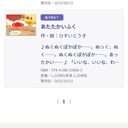
発刊日：2025/09/15
ない!! ケーキにクッキー、アイスにド
ーナツ。どのおかしも おいしそう！ え
電子版あり
がおいっぱい!! しあわせいっぱい!!! で
あたたかいふく
も、一番心に残ったのは……。笑顔あ
作・絵：ひすいとうき
ふれるおいしい絵本。
♪ぬくぬくぽかぽか……。ぬっく、ぬ
く……。ぬくぬくぽかぽか……。あっ
たかい……♪ 「いいな、いいな、わた
しもほしいな！」ねずみちゃんは、み
ISBN：978-4-286-23888-3
定価：1,210円 (本体 1,100円)
のむしさんみたいな服がほしくなり、
発刊日：2022/10/15
落ち葉を集めて素敵なお洋服を作った
よ！ 楽しい歌に誘われて、森のどうぶ
つたちが次々と……。手作りするって
｜
1
｜
楽しいね。どんな服ができたのかな？
森の動物たちが手作りするわくわく絵
本。