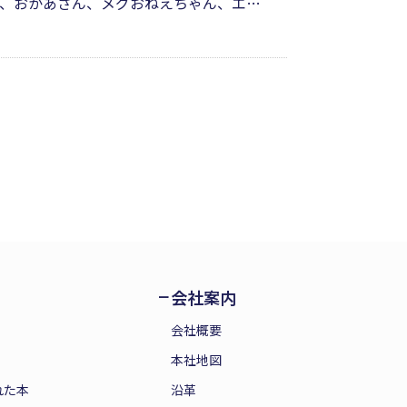
、おかあさん、メグおねえちゃん、エミ
あります。でも工夫をして、それぞれの
ことを、やさしくさりげなく教えてくれ
会社案内
会社概要
本社地図
れた本
沿革