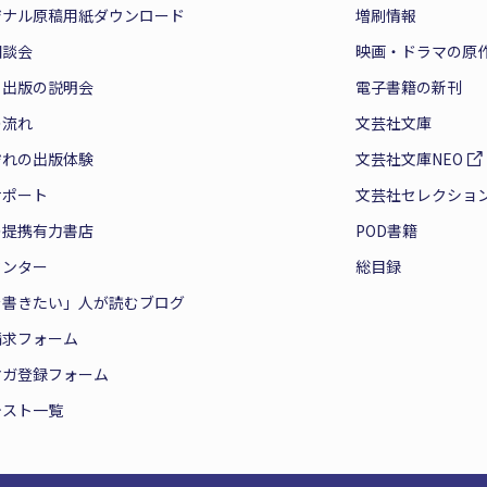
ジナル原稿用紙ダウンロード
増刷情報
相談会
映画・ドラマの原
と出版の説明会
電子書籍の新刊
の流れ
文芸社文庫
ぞれの出版体験
文芸社文庫NEO
サポート
文芸社セレクショ
の提携有力書店
POD書籍
センター
総目録
を書きたい」人が読むブログ
請求フォーム
マガ登録フォーム
テスト一覧