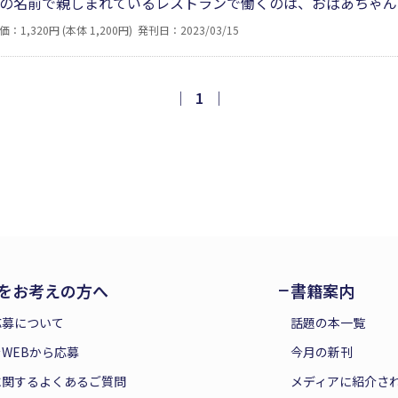
の名前で親しまれているレストランで働くのは、おばあちゃん
ミーニャ。メグおねえちゃんとエミおねえちゃんには障がいが
価：1,320円 (本体 1,200円)
発刊日：2023/03/15
をすれば、誰もが生き生きと暮らし、社会の役に立てるという
｜
1
｜
をお考えの方へ
書籍案内
応募について
話題の本一覧
WEBから応募
今月の新刊
に関するよくあるご質問
メディアに紹介さ