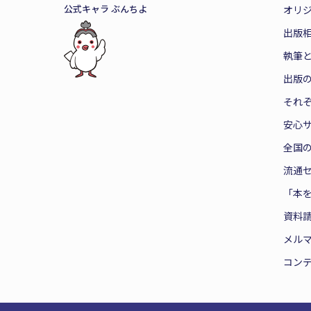
公式キャラ ぶんちよ
オリ
出版
執筆
出版
それ
安心
全国
流通
「本
資料
メル
コン