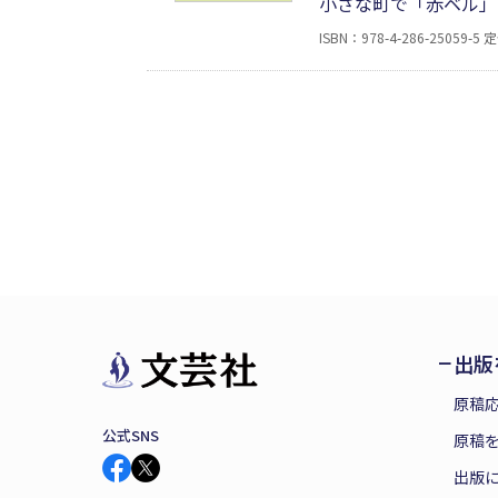
小さな町で「赤ベル」
おねえちゃんとネコの
ISBN：978-4-286-25059-5
定
能力を生かした働き方
る絵本です。
出版
原稿
公式SNS
原稿を
出版