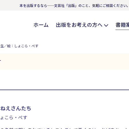
本を出版するなら──文芸社「出版」のこと、気軽にご相談ください
ホーム
出版をお考えの方へ
書籍
多生／絵：しょこら・ぺす
す
おねえさんたち
ょこら・ぺす