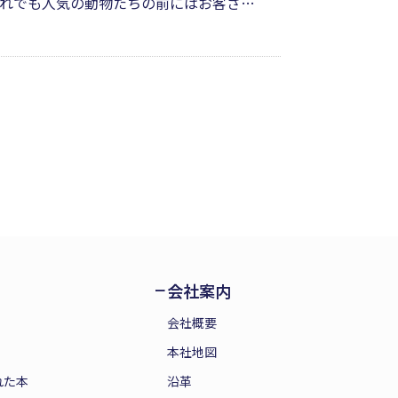
れでも人気の動物たちの前にはお客さん
んを呼び戻そうと考えます。個性豊かな
す。かわいいお猿たちの奮闘に笑顔と元
会社案内
会社概要
本社地図
れた本
沿革