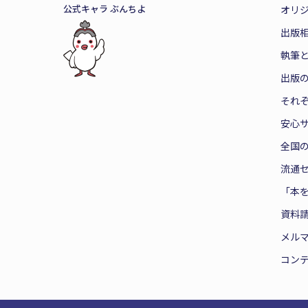
公式キャラ ぶんちよ
オリ
出版
執筆
出版
それ
安心
全国
流通
「本
資料
メル
コン