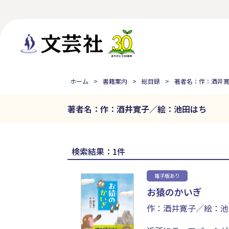
ホーム
書籍案内
総目録
著者名：作：酒井
著者名：作：酒井寛子／絵：池田はち
検索結果：1件
電子版あり
お猿のかいぎ
作：酒井寛子／絵：池