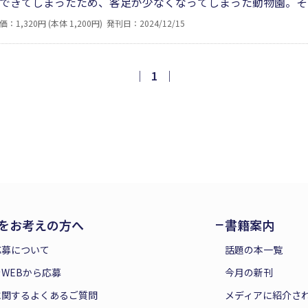
できてしまったため、客足が少なくなってしまった動物園。そ
のお客はまばら。そこで、お猿たちは、自分たちの力でお客さ
価：1,320円 (本体 1,200円)
発刊日：2024/12/15
合い、困難を解決しようと奮闘する姿は、人間社会にも通じま
。
｜
1
｜
をお考えの方へ
書籍案内
応募について
話題の本一覧
WEBから応募
今月の新刊
に関するよくあるご質問
メディアに紹介さ