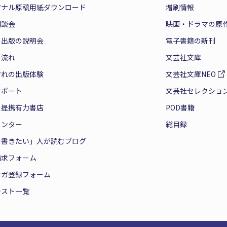
ジナル原稿用紙ダウンロード
増刷情報
相談会
映画・ドラマの原
と出版の説明会
電子書籍の新刊
の流れ
文芸社文庫
ぞれの出版体験
文芸社文庫NEO
サポート
文芸社セレクショ
の提携有力書店
POD書籍
センター
総目録
を書きたい」人が読むブログ
請求フォーム
マガ登録フォーム
テスト一覧