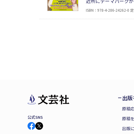
近所にテーマパークが
が集まりますが、猿山
ISBN：978-4-286-24262-0
定
猿たちが、意見を出し
気がもらえる絵本です
出版
原稿
公式SNS
原稿を
出版