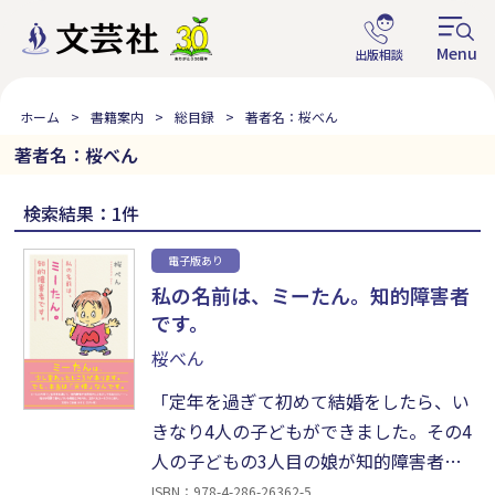
ホーム
書籍案内
総目録
著者名：桜べん
著者名：桜べん
検索結果：1件
電子版あり
私の名前は、ミーたん。知的障害者
です。
桜べん
「定年を過ぎて初めて結婚をしたら、い
きなり4人の子どもができました。その4
人の子どもの3人目の娘が知的障害者で
した」（本文より）。ミーたんの見てい
ISBN：978-4-286-26362-5