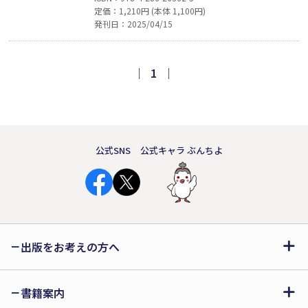
定価：1,210円 (本体 1,100円)
る世界を通して、知的障害や自閉症のこ
発刊日：2025/04/15
とを少しでも伝えたい──。毎日を咲顔
（えがお）で暮らしている両親との日々
を、ミーたん視点で描いたエピソードと
｜
1
｜
ポエムで綴った、家族愛たっぷりの心あ
たたまるユーモラスな一冊。
公式SNS
公式キャラ ぶんちよ
出版をお考えの方へ
書籍案内