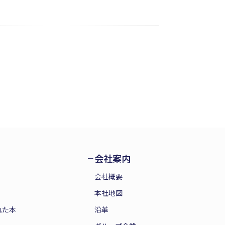
多様な職歴を通して築かれた経験の軌跡
ながら、自身の存在の足跡を見つめ直し
会社案内
会社概要
本社地図
れた本
沿革