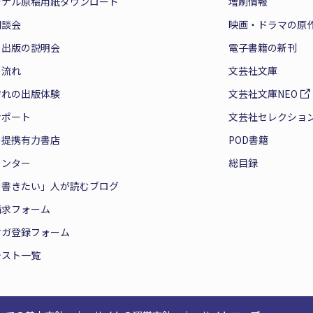
ジナル原稿用紙ダウンロード
増刷情報
相談会
映画・ドラマの原
と出版の説明会
電子書籍の新刊
の流れ
文芸社文庫
ぞれの出版体験
文芸社文庫NEO
サポート
文芸社セレクショ
の提携有力書店
POD書籍
センター
総目録
を書きたい」人が読むブログ
請求フォーム
マガ登録フォーム
テスト一覧