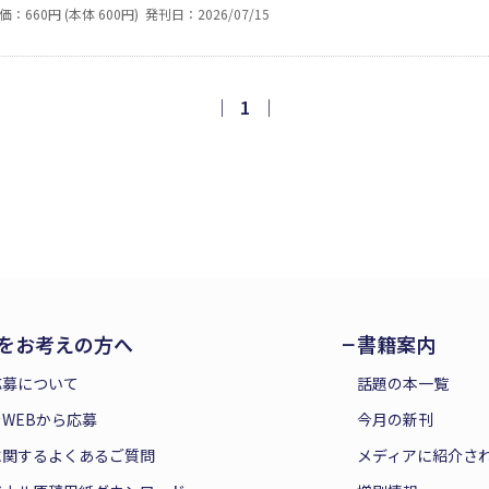
工場、映画館、染色職人、営業、警備、タクシー運転手など、
価：660円 (本体 600円)
発刊日：2026/07/15
えとなったのは映画や舞台鑑賞。波乱に満ちた人生を振り返り
｜
1
｜
をお考えの方へ
書籍案内
応募について
話題の本一覧
WEBから応募
今月の新刊
に関するよくあるご質問
メディアに紹介さ