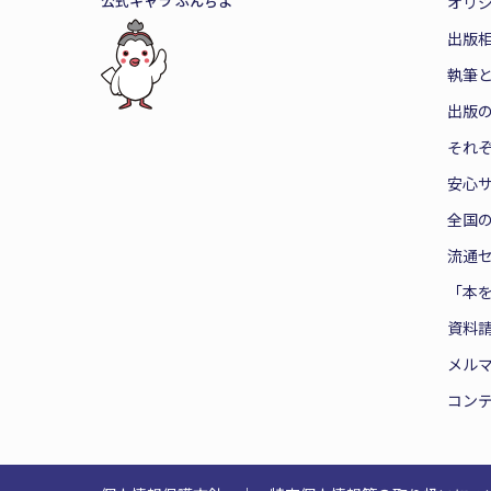
公式キャラ ぶんちよ
オリ
出版
執筆
出版
それ
安心
全国
流通
「本
資料
メル
コン