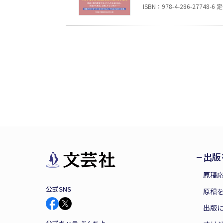
を綴った自分史。電機
ISBN：978-4-286-27748-6
定
が描かれる。人生の支
た一冊。
出版
原稿
公式SNS
原稿を
出版