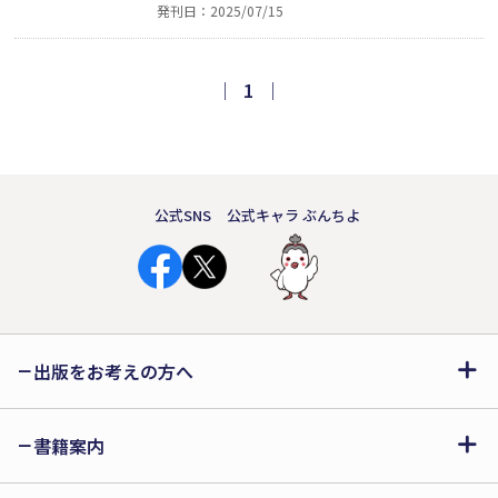
発刊日：2025/07/15
録のエッセイも詩的散文。「ページを
繰る／一刹那／長い時を経て／いにし
えの／あの詩人が／ひょっこり／この
｜
1
｜
世に／顔を覗かせているような……／
ノスタルジックな気分が／漂いだす」
（帯文より）
公式SNS
公式キャラ ぶんちよ
出版をお考えの方へ
書籍案内