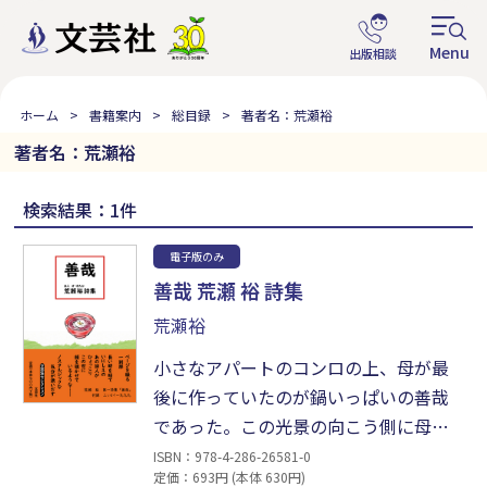
ホーム
書籍案内
総目録
著者名：荒瀬裕
著者名：荒瀬裕
検索結果：1件
電子版のみ
善哉 荒瀬 裕 詩集
荒瀬裕
小さなアパートのコンロの上、母が最
後に作っていたのが鍋いっぱいの善哉
であった。この光景の向こう側に母の
思いと一生が貫いている。表題の詩を
ISBN：978-4-286-26581-0
定価：693円 (本体 630円)
はじめとする39編を収めた初詩集。付