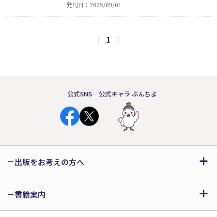
発刊日：2025/09/01
せにも気づくことができ、今がとても幸
せです。皆さん、一度死んだとしたら、
何がしたいですか？」（「あとがき」よ
｜
1
｜
り）
公式SNS
公式キャラ ぶんちよ
出版をお考えの方へ
書籍案内