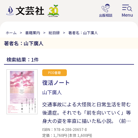
ホーム
書籍案内
総目録
著者名：山下廣人
著者名：山下廣人
検索結果：1件
POD書籍
復活ノート
山下廣人
交通事故による大怪我と日常生活を苛む
後遺症。それでも「前を向いていく」等
身大の姿を率直に描いた私小説。〈前〉
の自分に戻るのではない、〈今〉の自分
ISBN：978-4-286-20657-8
定価：1,760円 (本体 1,600円)
を生きる。「事故のおかげで、日常の幸