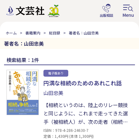
ホーム
書籍案内
総目録
著者名：山田忠美
著者名：山田忠美
検索結果：1件
電子版あり
円満な相続のためのあれこれ話
山田忠美
【相続というのは、陸上のリレー競技
と同じように、これまで走ってきた選
手（被相続人）が、次の走者（相続
人）へとバトンを渡すことです。上手な
ISBN：978-4-286-24630-7
定価：1,430円 (本体 1,300円)
バトンパスを行うためには、被相続人