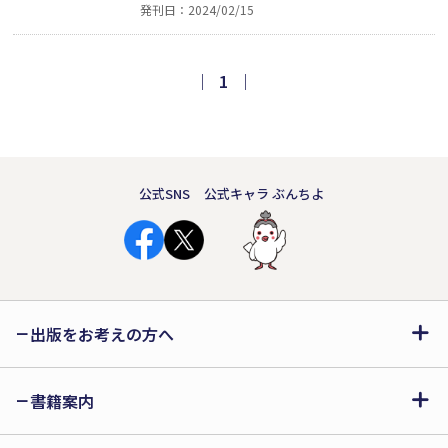
発刊日：2024/02/15
（親）は、相続人（子）のことを考
え、きちんと相続手続きを把握してお
くことが大事です】（「はじめに」よ
｜
1
｜
り）。相続を争続にしない！ 専門税理
士による次世代へスムーズにバトンを
渡すためのアドバイス。
公式SNS
公式キャラ ぶんちよ
出版をお考えの方へ
書籍案内