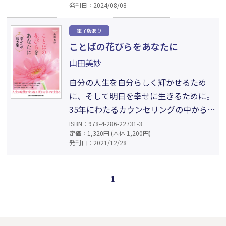
発刊日：2024/08/08
の人に与えられた課題と言えるかもしれ
ません。先祖から引き継ぐ宿題もあれ
電子版あり
ば、自身の前世から持ち越してきている
ことばの花びらをあなたに
課題もあるようです。輪廻転生を繰り返
山田美妙
しながら、乗り越えるまでそれは与え続
けられるのです──。」（本文より）
自分の人生を自分らしく輝かせるため
に、そして明日を幸せに生きるために。
35年にわたるカウンセリングの中から生
まれた「生きづらさ」をかかえている人
ISBN：978-4-286-22731-3
定価：1,320円 (本体 1,200円)
たちに贈る、心の変容、回復に向けた一
発刊日：2021/12/28
冊。Contents【第1章 意識できるものと
できないもの／第2章 健全な心を育む親
子の関係／第3章 心を豊かにするコミュ
｜
1
｜
ニケーションのコツ／第4章 感情に振り
回されずに生きる】