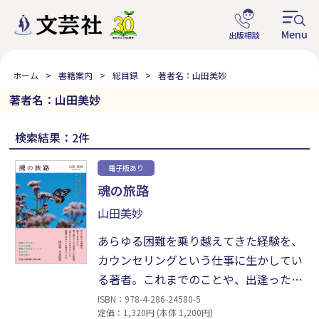
ホーム
書籍案内
総目録
著者名：山田美妙
著者名：山田美妙
検索結果：2件
電子版あり
魂の旅路
山田美妙
あらゆる困難を乗り越えてきた経験を、
カウンセリングという仕事に生かしてい
る著者。これまでのことや、出逢った
人々、言葉について、魂レベルで綴って
ISBN：978-4-286-24580-5
定価：1,320円 (本体 1,200円)
いったエッセイ。「さまざまな問題はそ