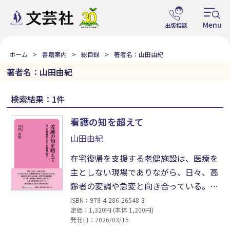
ホーム
書籍案内
総目録
著者名：山田由紀
著者名：山田由紀
検索結果：1件
看護の知を超えて
山田由紀
在宅復帰を支援する老健施設は、医療を
主としない現場でありながら、日々、高
齢者の変調や急変と向き合っている。本
書は、そこで働く看護師への綿密な面接
ISBN：978-4-286-26548-3
定価：1,320円 (本体 1,200円)
調査をもとに、マニュアルなどには記さ
発刊日：2026/03/15
れない「当たり前のように行われている