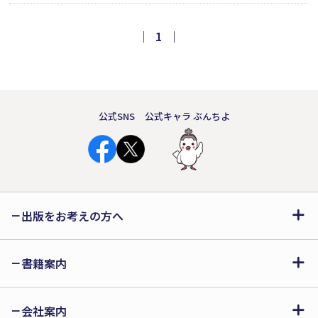
看護」の中に埋め込まれた知識・判断・
技能のあり方を丁寧に描く。地味で見過
｜
1
｜
ごされがちな実践の積み重ねこそが高齢
者の穏やかな日常と命を支えている。
公式SNS
公式キャラ ぶんちよ
出版をお考えの方へ
書籍案内
会社案内