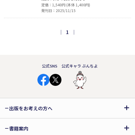
定価：1,540円 (本体 1,400円)
空想から生まれたものである。……古代
発刊日：2025/11/15
のギリシアと地中海を舞台に、女はタブ
ーを犯して夫と国造りに突き進む。支え
は「愛」と、「貴人意識」と、「愛国
｜
1
｜
心」……。いのちを賭した精神の漂泊の
物語。
公式SNS
公式キャラ ぶんちよ
出版をお考えの方へ
書籍案内