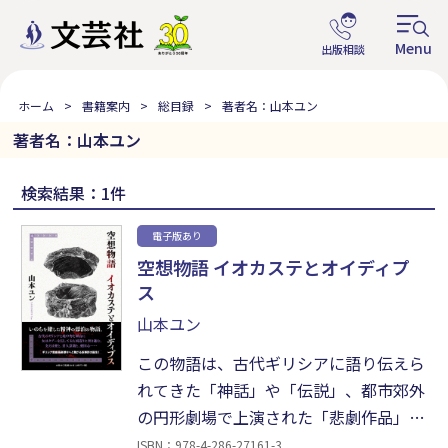
ホーム
書籍案内
総目録
著者名：山本ユン
著者名：山本ユン
検索結果：1件
電子版あり
空想物語 イオカステとオイディプ
ス
山本ユン
この物語は、古代ギリシアに語り伝えら
れてきた「神話」や「伝説」、都市郊外
の円形劇場で上演された「悲劇作品」、
それらに触発され、作者の中に去来した
ISBN：978-4-286-27161-3