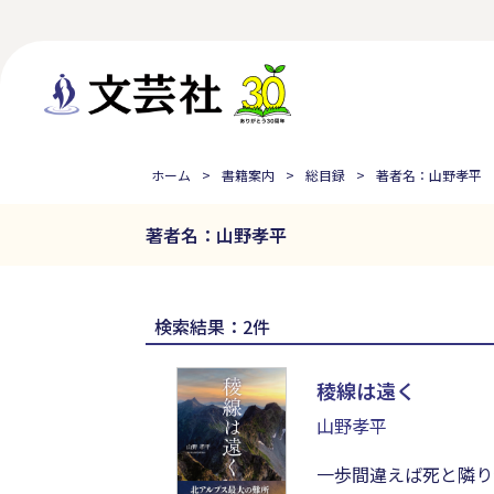
ホーム
書籍案内
総目録
著者名：山野孝平
著者名：山野孝平
検索結果：2件
稜線は遠く
山野孝平
一歩間違えば死と隣り