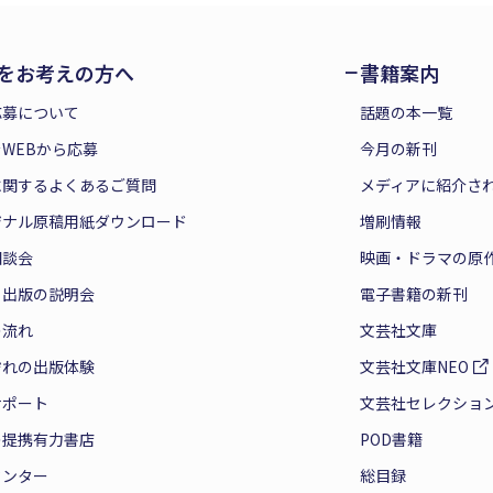
をお考えの方へ
書籍案内
応募について
話題の本一覧
WEBから応募
今月の新刊
に関するよくあるご質問
メディアに紹介さ
ジナル原稿用紙ダウンロード
増刷情報
相談会
映画・ドラマの原
と出版の説明会
電子書籍の新刊
の流れ
文芸社文庫
ぞれの出版体験
文芸社文庫NEO
サポート
文芸社セレクショ
の提携有力書店
POD書籍
センター
総目録