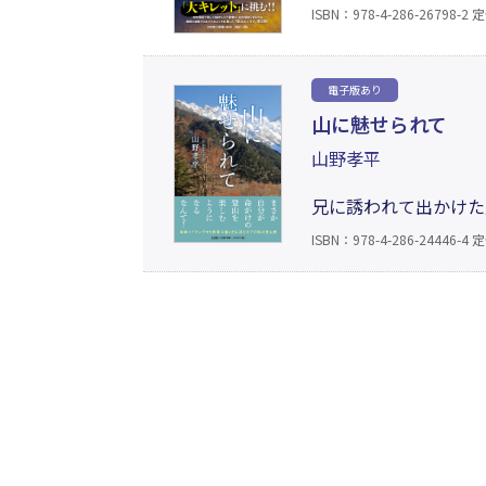
スリリングだ。読むう
ISBN：978-4-286-26798-2
定
の高い冬山登山の実態
本作は教えてくれる。
電子版あり
山に魅せられて
山野孝平
兄に誘われて出かけた
の低山歩きを繰り返し
ISBN：978-4-286-24446-4
定
ろした北穂高岳。そし
男」の登山記録。