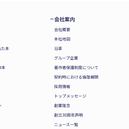
会社案内
会社概要
本社地図
れた本
沿革
グループ企業
作本
著作者保護制度について
契約時における倫理綱領
採用情報
トップメッセージ
ン
創業理念
創立30周年声明
ニュース一覧