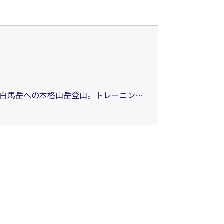
ない登山者の気持ちが感じられ、難易度
不可能が可能となり、進歩があるのだと
白馬岳への本格山岳登山。トレーニング
念岳。3000メートル以上の山々を見下
程がよくわかる「遅れてやってきた山