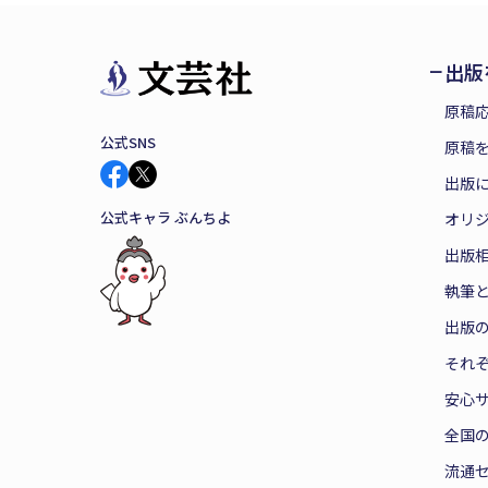
出版
原稿
公式SNS
原稿を
出版
公式キャラ ぶんちよ
オリ
出版
執筆
出版
それ
安心
全国
流通