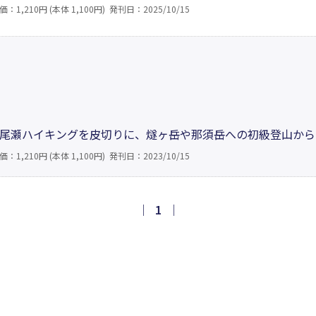
ちに、冬山登山の難しさ、恐怖を味わいながらも、挑戦を止め
価：1,210円 (本体 1,100円)
発刊日：2025/10/15
を知ることができる。人間が持つ「チャレンジ精神」によって
尾瀬ハイキングを皮切りに、燧ヶ岳や那須岳への初級登山から
て一人で挑んだ唐松岳。雪渓を越えて山頂を目指した残雪期の常
価：1,210円 (本体 1,100円)
発刊日：2023/10/15
て命懸けの挑戦となった剱岳や槍ヶ岳。山に魅せられていく過
｜
1
｜