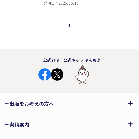
発刊日：2025/05/15
ではなく、友だちともいえない男女の
行き着く先は──。俳優や脚本家とし
て活動している著者がLGBTQ+をテー
｜
1
｜
マに描いた小説家デビュー作。本当
の“多様性”とは何かを問う、ごく“普
通”の愛の物語です。
公式SNS
公式キャラ ぶんちよ
出版をお考えの方へ
書籍案内