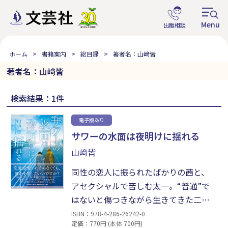
ホーム
書籍案内
総目録
著者名：山﨑皆
著者名：山﨑皆
検索結果：1件
電子版あり
サワーの水面は夜明けに揺れる
山﨑皆
同性の恋人に振られたばかりの茜と、
アセクシャルで苦しむ太一。“普通”で
はないと傷つきながら生きてきた二人
が出会って意気投合し、互いの良き理
ISBN：978-4-286-26242-0
定価：770円 (本体 700円)
解者となって距離を縮めていく。恋人