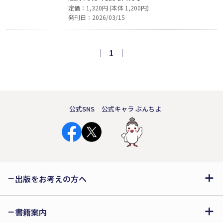
定価：1,320円 (本体 1,200円)
す、西洋医学と東洋医学を組み合わせ
発刊日：2026/03/15
た“がんを再発させない”“がんと共存す
る”ための最前線。「きのこ」が秘める
がんへの意外な力。その中でも特に「カ
｜
1
｜
イジ」に寄せられる大きな期待とは？
公式SNS
公式キャラ ぶんちよ
出版をお考えの方へ
書籍案内