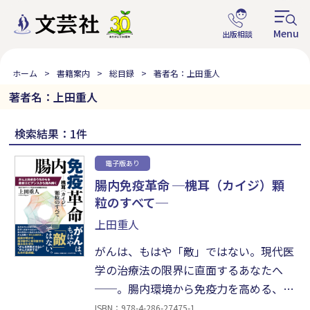
ホーム
書籍案内
総目録
著者名：上田重人
著者名：上田重人
検索結果：1件
電子版あり
腸内免疫革命 ─槐耳（カイジ）顆
粒のすべて─
上田重人
がんは、もはや「敵」ではない。現代医
学の治療法の限界に直面するあなたへ
──。腸内環境から免疫力を高める、が
ん治療の「新たな選択肢」。医師が明か
ISBN：978-4-286-27475-1