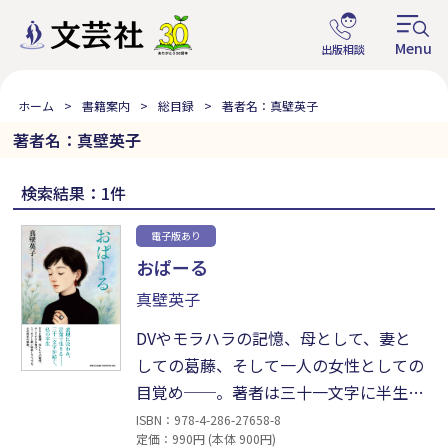
ホーム
書籍案内
総目録
著者名：真壁英子
著者名：真壁英子
検索結果：1件
電子版あり
おぱーる
真壁英子
DVやモラハラの記憶、母として、妻と
しての葛藤、そして一人の女性としての
目覚め──。著者は三十一文字に半生の
痛みと再生を刻む。ユーモアと想像力を
ISBN：978-4-286-27658-8
定価：990円 (本体 900円)
たたえた歌は、孤独や解放の実感を瑞々