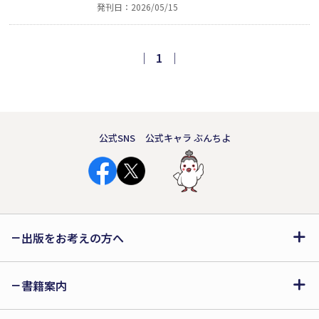
発刊日：2026/05/15
しく描き出し、読む者の胸を打つ。好奇
心と怜悧な眼差しに貫かれた、人生の集
大成ともいえる重厚な短歌集。現代を生
｜
1
｜
きる女性の声が、力強く響く一冊。
公式SNS
公式キャラ ぶんちよ
出版をお考えの方へ
書籍案内