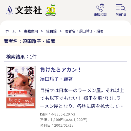
ホーム
書籍案内
総目録
著者名：須田玲子・編著
著者名：須田玲子・編著
検索結果：1件
負けたらアカン！
須田玲子・編著
目指すは日本一のラーメン屋。それ以上
でも以下でもない！ 郷里を飛び出しラ
ーメン屋となり、各地に店を拡大してい
った「九州ラーメン博多っ子」の社長・
ISBN：4-8355-1207-3
定価：1,100円 (本体 1,000円)
吉田晃が語る「まごころ繁盛記」。自分
発刊日：2001/01/15
の信念に忠実に、真っ直ぐに生きる姿が