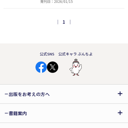
発刊日：2026/01/15
スキーなどに打ち込んだ中学、高校、
大学生活を経て、セメント会社に就
職、国内外に赴き働く。また、結婚を
｜
1
｜
し二男を育てる。激動の時代を生き抜
いた一人の人生を通して、記録される
「あの時代」。
公式SNS
公式キャラ ぶんちよ
出版をお考えの方へ
書籍案内