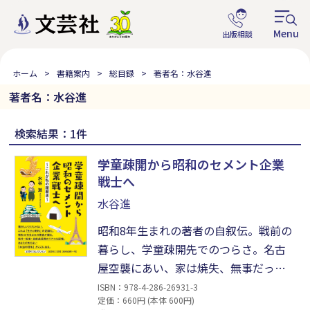
ホーム
書籍案内
総目録
著者名：水谷進
著者名：水谷進
検索結果：1件
学童疎開から昭和のセメント企業
戦士へ
水谷進
昭和8年生まれの著者の自叙伝。戦前の
暮らし、学童疎開先でのつらさ。名古
屋空襲にあい、家は焼失、無事だった
家族と長野県に疎開。終戦後は名古屋
ISBN：978-4-286-26931-3
定価：660円 (本体 600円)
に戻り、勉強、部活動、アルバイトや