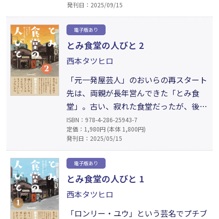
発刊日：2025/09/15
を抱えて毎日を生きている。わずかな力
かもしれないけれど、それでもできるこ
電子版あり
とは力を惜しまずに、精一杯寄り添うこ
とみ食堂の人びと 2
と。それが、おいらの人生に再び「光」
西本タツヒロ
を与えてくれた人たちに対する「恩返
し」だと思うんだ。
「元一発屋芸人」のおいらの再スタート
先は、両親が長年営んできた「とみ食
堂」。古い、寂れた食堂だったが、後輩
のヒデや、妹の由紀も店を手伝ってくれ
ISBN：978-4-286-25943-7
定価：1,980円 (本体 1,800円)
るようになって、少しずつ活気を取り戻
発刊日：2025/05/15
していった。そして「宅配弁当」のスタ
ートをきっかけに、お年寄りのさまざま
電子版あり
な悩み、問題を一緒に解決せんと奮闘す
とみ食堂の人びと 1
るようになって、「人生」や「歳を重ね
西本タツヒロ
ること」について深く考えるようになっ
たんだ。
「ロンリー・ユウ」という芸名でプチブ