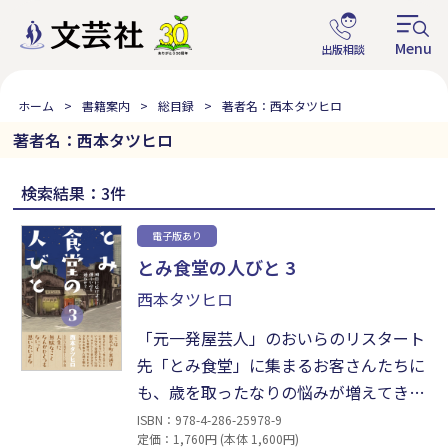
ホーム
書籍案内
総目録
著者名：西本タツヒロ
著者名：西本タツヒロ
検索結果：3件
電子版あり
とみ食堂の人びと 3
西本タツヒロ
「元一発屋芸人」のおいらのリスタート
先「とみ食堂」に集まるお客さんたちに
も、歳を取ったなりの悩みが増えてき
て、おいらは東へ西へと奔走する毎日
ISBN：978-4-286-25978-9
定価：1,760円 (本体 1,600円)
だ。それぞれの人たちがそれぞれの問題