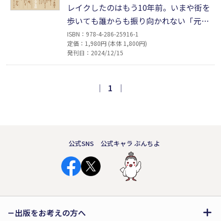
レイクしたのはもう10年前。いまや街を
歩いても誰からも振り向かれない「元・
一発屋芸人」のおいら。仕方なく実家の
ISBN：978-4-286-25916-1
定価：1,980円 (本体 1,800円)
「とみ食堂」の手伝いをしていたんだけ
発刊日：2024/12/15
ど、そこに来る年配のお客さんたちと話
したり、あれこれ心配したりしているう
ちに、たくさんの挫折も、心に残るモヤ
｜
1
｜
モヤッとした思いも、少しずつきれいに
晴れつつあることに気がついたんだ。
公式SNS
公式キャラ ぶんちよ
出版をお考えの方へ