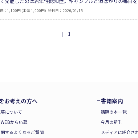
て発症したのは若年性認知症。ギャンブルと酒ばかりの毎日を
暴言を吐くようにもなり、ついに入院。妻は変わっていくそん
価：1,100円 (本体 1,000円)
発刊日：2026/01/15
ぶつける日常ではあるが、症状が進み妻のことが認識できなく
が支えになっている。
｜
1
｜
をお考えの方へ
書籍案内
応募について
話題の本一覧
WEBから応募
今月の新刊
に関するよくあるご質問
メディアに紹介さ