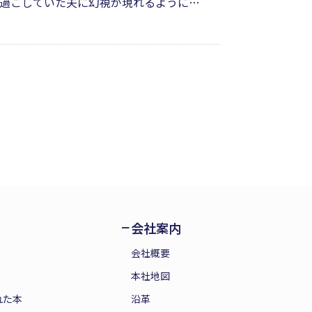
過ごしていた夫に幻視が現れるようにな
な夫のそばに寄り添い続ける。ときに心
なってきても、忘れず伝えてくれる夫の
会社案内
会社概要
本社地図
れた本
沿革