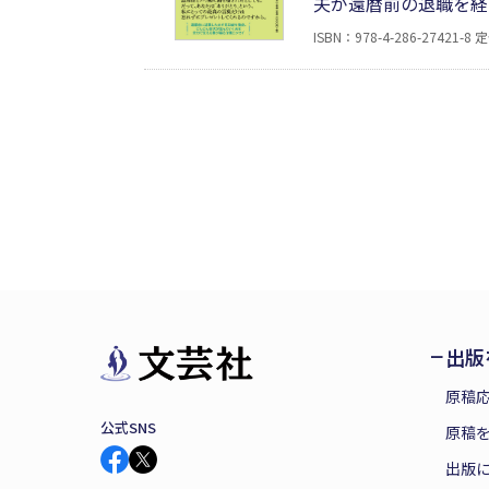
夫が還暦前の退職を経
り、混乱し、徘徊し、
ISBN：978-4-286-27421-8
定
が折れ、涙し、怒りを
「ありがとう」の言葉
出版
原稿
公式SNS
原稿を
出版