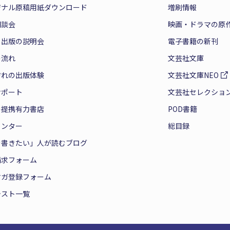
ジナル原稿用紙ダウンロード
増刷情報
相談会
映画・ドラマの原
と出版の説明会
電子書籍の新刊
の流れ
文芸社文庫
ぞれの出版体験
文芸社文庫NEO
サポート
文芸社セレクショ
の提携有力書店
POD書籍
センター
総目録
を書きたい」人が読むブログ
請求フォーム
マガ登録フォーム
テスト一覧