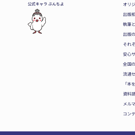
公式キャラ ぶんちよ
オリ
出版
執筆
出版
それ
安心
全国
流通
「本
資料
メル
コン