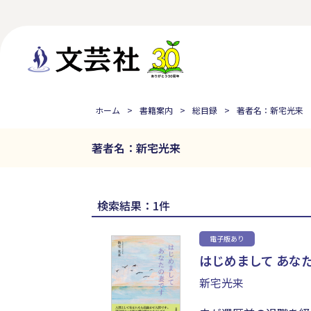
ホーム
書籍案内
総目録
著者名：新宅光来
著者名：新宅光来
検索結果：1件
電子版あり
はじめまして あな
新宅光来