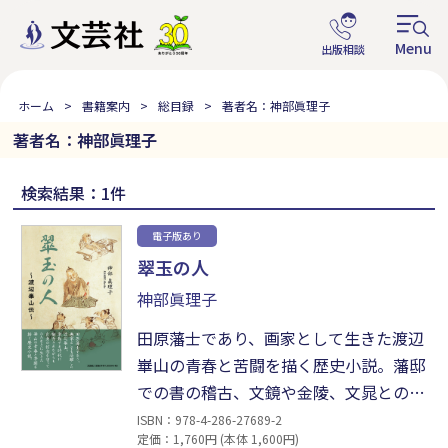
ホーム
書籍案内
総目録
著者名：神部眞理子
著者名：神部眞理子
検索結果：1件
電子版あり
翠玉の人
神部眞理子
田原藩士であり、画家として生きた渡辺
崋山の青春と苦闘を描く歴史小説。藩邸
での書の稽古、文鏡や金陵、文晁との師
弟関係、江戸と田原を往復する日々、そ
ISBN：978-4-286-27689-2
定価：1,760円 (本体 1,600円)
れらの中で、源之助（＝若き崋山）は写