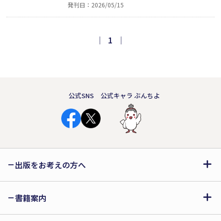
発刊日：2026/05/15
生を重ね絵師として成長していく。貧窮
と藩政の矛盾、蘭学や幕政論議に巻き込
まれる政治的軋轢、家族を思う優しさ
｜
1
｜
──絵筆が捉えた庶民の暮らしと時代の
荒波が、生き生きと綴られる。
公式SNS
公式キャラ ぶんちよ
出版をお考えの方へ
書籍案内