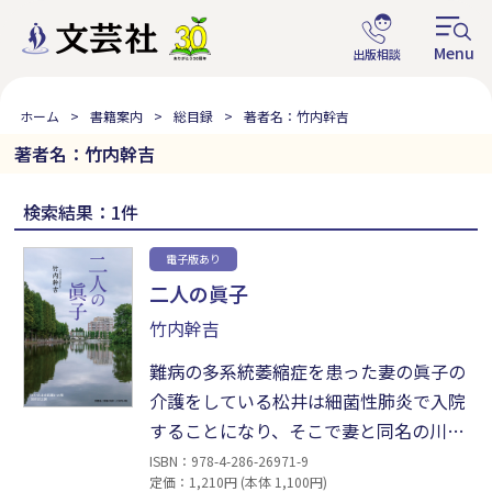
ホーム
書籍案内
総目録
著者名：竹内幹吉
著者名：竹内幹吉
検索結果：1件
電子版あり
二人の眞子
竹内幹吉
難病の多系統萎縮症を患った妻の眞子の
介護をしている松井は細菌性肺炎で入院
することになり、そこで妻と同名の川内
眞子と出会う。眞子の手厚い看護を受け
ISBN：978-4-286-26971-9
定価：1,210円 (本体 1,100円)
る中で、松井は眞子に惹かれていく。や