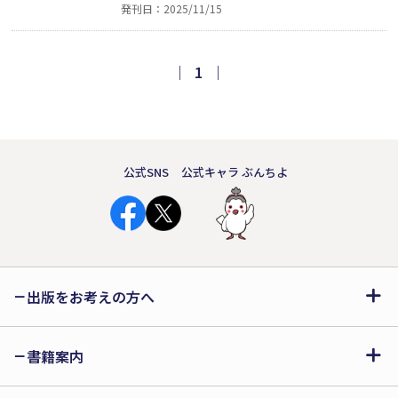
発刊日：2025/11/15
がて長い間介護をした妻が旅立ち、松井
自身も最期を迎える時、松井の目に映っ
たものは……。妻と看護師、同名の二人
｜
1
｜
の女性を愛した男の人生を通じ医療と介
護のリアルを描く。
公式SNS
公式キャラ ぶんちよ
出版をお考えの方へ
書籍案内