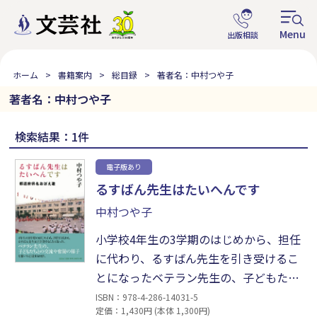
ホーム
書籍案内
総目録
著者名：中村つや子
著者名：中村つや子
検索結果：1件
電子版あり
るすばん先生はたいへんです
中村つや子
小学校4年生の3学期のはじめから、担任
に代わり、るすばん先生を引き受けるこ
とになったベテラン先生の、子どもたち
との交流や奮闘の様子を描いた心温まる
ISBN：978-4-286-14031-5
定価：1,430円 (本体 1,300円)
教育エッセイである。都道府県名を歌に