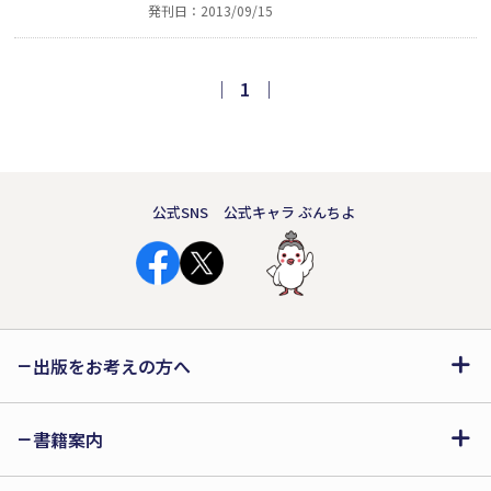
発刊日：2013/09/15
しておぼえさせるなど、どうしたら子ど
もたちのやる気を引き出せるかというこ
とに気を配りながら、子どもたち一人ひ
｜
1
｜
とりと向き合い、クラスを一つにまとめ
上げていく姿に感銘を受ける。
公式SNS
公式キャラ ぶんちよ
出版をお考えの方へ
書籍案内