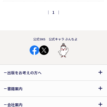
た建築士・田久保に見守られ、ホステ
ス、市議会議員、子ども養護施設職員
｜
1
｜
と、様々な職に挑む。高い志を持つ女
性の真摯な生き様を描いた現代のビル
ドゥングスロマン。
公式SNS
公式キャラ ぶんちよ
出版をお考えの方へ
書籍案内
会社案内