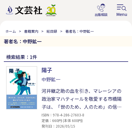
ホーム
書籍案内
総目録
著者名：中野鉱一
著者名：中野鉱一
検索結果：1件
陽子
中野鉱一
河井継之助の血を引き、マレーシアの
政治家マハティールを敬愛する市橋陽
子は、「世のため、人のため」の信念
を胸に生きていく。やがてサラリーマ
ISBN：978-4-286-27603-8
定価：660円 (本体 600円)
ン生活に嫌気がさした陽子は、人のた
発刊日：2026/05/15
めになる生き方を模索。偶然知り合っ