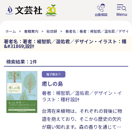
ホーム
書籍案内
総目録
著者名：著者：楊智凱／温佑君／デザイン・
著者名：著者：楊智凱／温佑君／デザイン・イラスト：種
&#31869;設計
検索結果：1件
電子版あり
癒しの島
著者：楊智凱／温佑君／デザイン・イ
ラスト：種籽設計
台湾在来植物は、それぞれの背後に物
語を抱えており、そこから歴史の欠片
が窺い知れます。森の香りを通じてこ