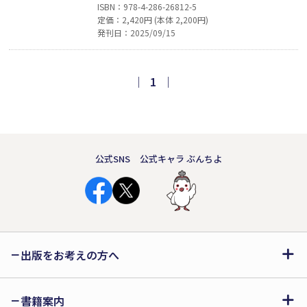
の島との絆を育み、物語を通して自然
ISBN：978-4-286-26812-5
定価：2,420円 (本体 2,200円)
に帰着すると、その香りに一層癒され
発刊日：2025/09/15
るでしょう。本書は森林の香りをヒン
トに、一味違う台湾の旅をご案内しま
す。60種の台湾在来植物の性質や香り
｜
1
｜
を読み解き、過去の営みと歴史の記憶
を辿りながら、この台湾という島を知
ってもらう本です。
公式SNS
公式キャラ ぶんちよ
出版をお考えの方へ
書籍案内