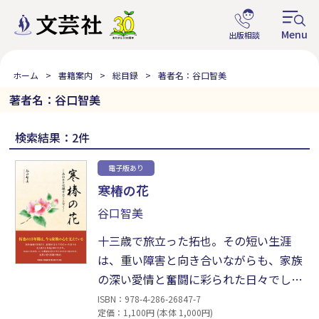
ホーム
書籍案内
総目録
著者名：谷口智美
著者名：谷口智美
検索結果：2件
電子版あり
寒椿の花
谷口智美
十三歳で旅立った拓也。その短い生涯
は、重い障害と向き合いながらも、家族
の深い愛情と奮闘に彩られた日々でし
た。母が綴った詳細な保育記録をもと
ISBN：978-4-286-26847-7
定価：1,100円 (本体 1,000円)
に、父と姉が心の声を重ねて編んだ一