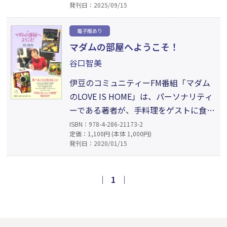
発刊日：2025/09/15
冊。医療も福祉も十分でなかった時代、
希望を捨てずに歩んだ家族の姿は、命の
電子版あり
尊さと支え合うことの意味を静かに問い
マダムの部屋へようこそ！
かけます。真冬に咲いた寒椿のように、
谷口智美
静かに、そして強く生きた少年と家族の
記録。
伊豆のコミュニティーFM番組「マダム
のLOVE IS HOME」は、パーソナリティ
ーである著者が、手料理をゲストに食べ
させてトークする生放送。5年間、まっ
ISBN：978-4-286-21173-2
定価：1,100円 (本体 1,000円)
たく同じレシピが登場しないという驚異
発刊日：2020/01/15
のアイデアの持ち主だ。「食べることは
生きること。人生のどんなシーンにも食
べることは寄り添っている」を掲げて、
｜
1
｜
今日も「おいしい1時間」を語り始め
る。番組5年目記念エッセイ。